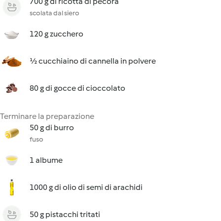
700 g di ricotta di pecora
scolata dal siero
120 g zucchero
½ cucchiaino di cannella in polvere
80 g di gocce di cioccolato
Terminare la preparazione
50 g di burro
fuso
1 albume
1000 g di olio di semi di arachidi
50 g pistacchi tritati