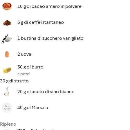
10 g di cacao amaro in polvere
5 g di caffè istantaneo
1 bustina di zucchero vanigliato
2 uova
30 g di burro
a pezzi
30 g di strutto
20 g di aceto di vino bianco
40 g di Marsala
Ripieno