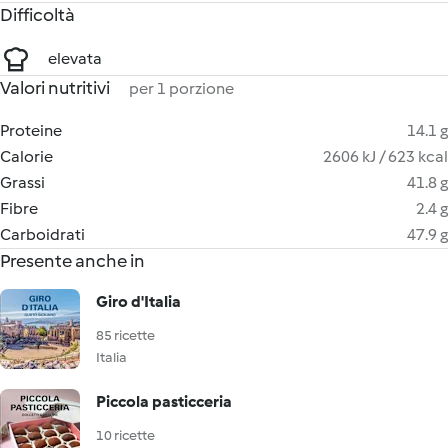
Difficoltà
elevata
Valori nutritivi
per 1 porzione
Proteine
14.1 g
Calorie
2606 kJ / 623 kcal
Grassi
41.8 g
Fibre
2.4 g
Carboidrati
47.9 g
Presente anche in
Giro d'Italia
85 ricette
Italia
Piccola pasticceria
10 ricette