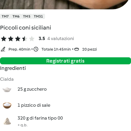
TM7
TM6
TM5
TM31
Piccoli coni siciliani
3.5
4 valutazioni
Prep. 40min
Totale 1h 45min
20 pezzi
Registrati gratis
Ingredienti
Cialda
25 g zucchero
1 pizzico di sale
320 g di farina tipo 00
+ q.b.