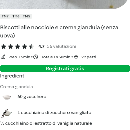
TM7
TM6
TM5
Biscotti alle nocciole e crema gianduia (senza
uova)
4.7
56 valutazioni
Prep. 15min
Totale 1h 30min
22 pezzi
Registrati gratis
Ingredienti
Crema gianduia
60 g zucchero
1 cucchiaino di zucchero vanigliato
½ cucchiaino di estratto di vaniglia naturale