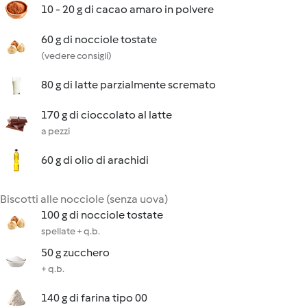
10 - 20 g di cacao amaro in polvere
60 g di nocciole tostate
(vedere consigli)
80 g di latte parzialmente scremato
170 g di cioccolato al latte
a pezzi
60 g di olio di arachidi
Biscotti alle nocciole (senza uova)
100 g di nocciole tostate
spellate + q.b.
50 g zucchero
+ q.b.
140 g di farina tipo 00