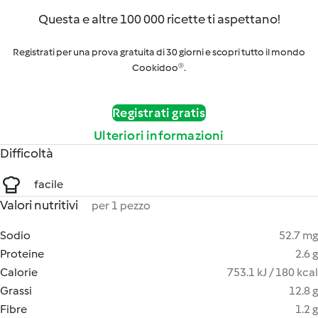
Questa e altre 100 000 ricette ti aspettano!
Registrati per una prova gratuita di 30 giorni e scopri tutto il mondo
Cookidoo®.
Registrati gratis
Ulteriori informazioni
Difficoltà
facile
Valori nutritivi
per 1 pezzo
Sodio
52.7 mg
Proteine
2.6 g
Calorie
753.1 kJ / 180 kcal
Grassi
12.8 g
Fibre
1.2 g