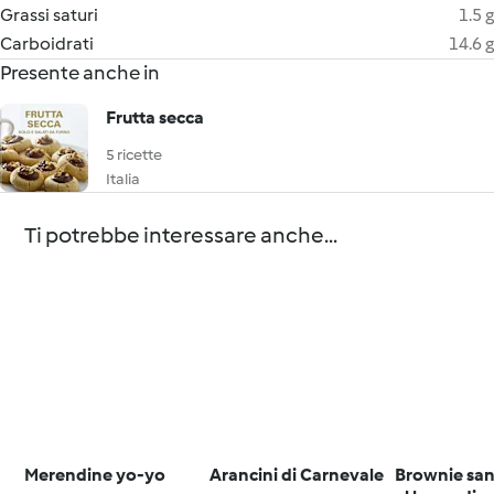
Grassi saturi
1.5 g
Carboidrati
14.6 g
Presente anche in
Frutta secca
5 ricette
Italia
Ti potrebbe interessare anche...
Merendine yo-yo
Arancini di Carnevale
Brownie sa