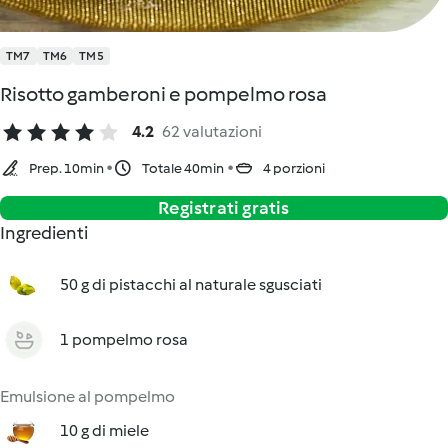
TM7
TM6
TM5
Risotto gamberoni e pompelmo rosa
4.2
62 valutazioni
Prep. 10min
Totale 40min
4 porzioni
Registrati gratis
Ingredienti
50 g di pistacchi al naturale sgusciati
1 pompelmo rosa
Emulsione al pompelmo
10 g di miele