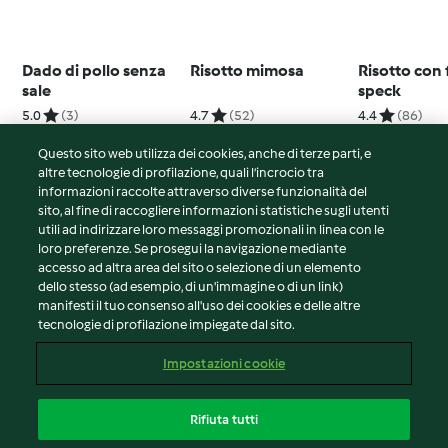
Dado di pollo senza
Risotto mimosa
Risotto con 
sale
speck
5.0
(3)
4.7
(52)
4.4
(86)
Questo sito web utilizza dei cookies, anche di terze parti, e
altre tecnologie di profilazione, quali l’incrocio tra
informazioni raccolte attraverso diverse funzionalità del
sito, al fine di raccogliere informazioni statistiche sugli utenti
© Copyright 2026
utili ad indirizzare loro messaggi promozionali in linea con le
loro preferenze. Se prosegui la navigazione mediante
Termini del servizio
accesso ad altra area del sito o selezione di un elemento
Informativa sulla privacy
dello stesso (ad esempio, di un'immagine o di un link)
Avvertenze generali
manifesti il tuo consenso all'uso dei cookies e delle altre
tecnologie di profilazione impiegate dal sito.
Note legali
Cookie
Impostazioni cookie
Contenuto del rapporto
Recesso dal contratto
Rifiuta tutti
Dichiarazione di accessibilità