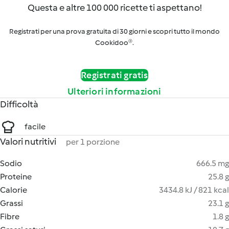
Questa e altre 100 000 ricette ti aspettano!
Registrati per una prova gratuita di 30 giorni e scopri tutto il mondo
Cookidoo®.
Registrati gratis
Ulteriori informazioni
Difficoltà
facile
Valori nutritivi
per 1 porzione
Sodio
666.5 mg
Proteine
25.8 g
Calorie
3434.8 kJ / 821 kcal
Grassi
23.1 g
Fibre
1.8 g