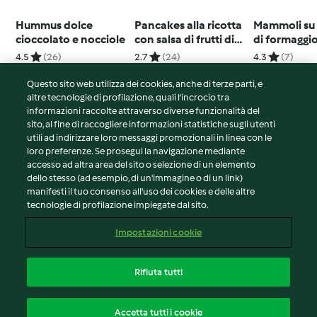
Hummus dolce
Pancakes alla ricotta
Mammoli su
cioccolato e nocciole
con salsa di frutti di
di formaggi
bosco e banana
4.5
(26)
2.7
(24)
4.3
(7)
Questo sito web utilizza dei cookies, anche di terze parti, e
altre tecnologie di profilazione, quali l’incrocio tra
informazioni raccolte attraverso diverse funzionalità del
sito, al fine di raccogliere informazioni statistiche sugli utenti
© Copyright 2026
utili ad indirizzare loro messaggi promozionali in linea con le
loro preferenze. Se prosegui la navigazione mediante
Termini del servizio
accesso ad altra area del sito o selezione di un elemento
Informativa sulla privacy
dello stesso (ad esempio, di un'immagine o di un link)
Avvertenze generali
manifesti il tuo consenso all'uso dei cookies e delle altre
tecnologie di profilazione impiegate dal sito.
Note legali
Cookie
Impostazioni cookie
Contenuto del rapporto
Recesso dal contratto
Rifiuta tutti
Dichiarazione di accessibilità
Italiano
Accetta tutti i cookie