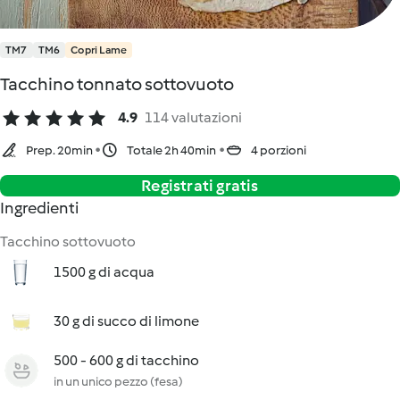
TM7
TM6
Copri Lame
Tacchino tonnato sottovuoto
4.9
114 valutazioni
Prep. 20min
Totale 2h 40min
4 porzioni
Registrati gratis
Ingredienti
Tacchino sottovuoto
1500 g di acqua
30 g di succo di limone
500 - 600 g di tacchino
in un unico pezzo (fesa)