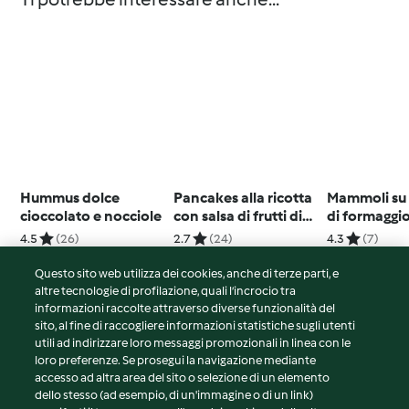
Hummus dolce
Pancakes alla ricotta
Mammoli su
cioccolato e nocciole
con salsa di frutti di
di formaggi
bosco e banana
4.5
(26)
2.7
(24)
4.3
(7)
Questo sito web utilizza dei cookies, anche di terze parti, e
altre tecnologie di profilazione, quali l’incrocio tra
informazioni raccolte attraverso diverse funzionalità del
sito, al fine di raccogliere informazioni statistiche sugli utenti
© Copyright 2026
utili ad indirizzare loro messaggi promozionali in linea con le
loro preferenze. Se prosegui la navigazione mediante
Termini del servizio
accesso ad altra area del sito o selezione di un elemento
Informativa sulla privacy
dello stesso (ad esempio, di un'immagine o di un link)