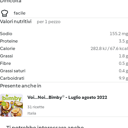
Difficoltà
facile
Valori nutritivi
per 1 pezzo
Sodio
155.2 mg
Proteine
3.5 g
Calorie
282.8 kJ / 67.6 kcal
Grassi
1.8 g
Fibre
0.5 g
Grassi saturi
0.4 g
Carboidrati
9.9 g
Presente anche in
Voi...Noi...Bimby® - Luglio agosto 2022
31 ricette
Italia
Ti potrebbe interessare anche...