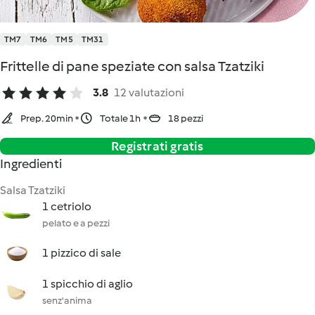
TM7
TM6
TM5
TM31
Frittelle di pane speziate con salsa Tzatziki
3.8
12 valutazioni
Prep. 20min
Totale 1h
18 pezzi
Registrati gratis
Ingredienti
Salsa Tzatziki
1 cetriolo
pelato e a pezzi
1 pizzico di sale
1 spicchio di aglio
senz'anima