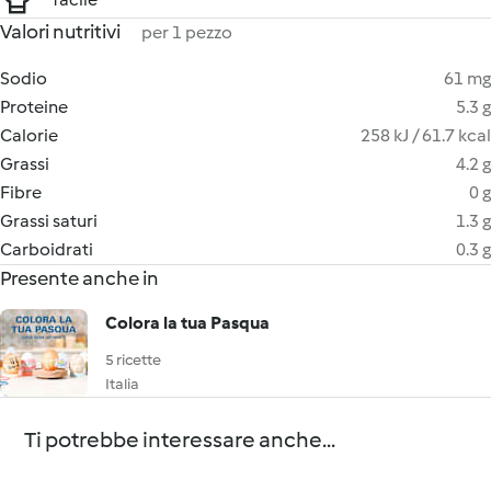
Valori nutritivi
per 1 pezzo
Sodio
61 mg
Proteine
5.3 g
Calorie
258 kJ / 61.7 kcal
Grassi
4.2 g
Fibre
0 g
Grassi saturi
1.3 g
Carboidrati
0.3 g
Presente anche in
Colora la tua Pasqua
5 ricette
Italia
Ti potrebbe interessare anche...