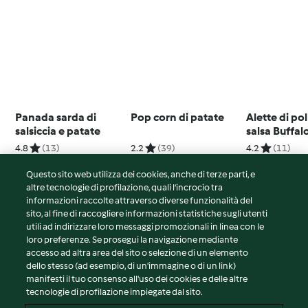
Panada sarda di
Pop corn di patate
Alette di po
salsiccia e patate
salsa Buffal
4.8
(13)
2.2
(39)
4.2
(11)
Questo sito web utilizza dei cookies, anche di terze parti, e
altre tecnologie di profilazione, quali l’incrocio tra
informazioni raccolte attraverso diverse funzionalità del
sito, al fine di raccogliere informazioni statistiche sugli utenti
© Copyright 2026
utili ad indirizzare loro messaggi promozionali in linea con le
loro preferenze. Se prosegui la navigazione mediante
Termini del servizio
accesso ad altra area del sito o selezione di un elemento
Informativa sulla privacy
dello stesso (ad esempio, di un'immagine o di un link)
Avvertenze generali
manifesti il tuo consenso all'uso dei cookies e delle altre
tecnologie di profilazione impiegate dal sito.
Note legali