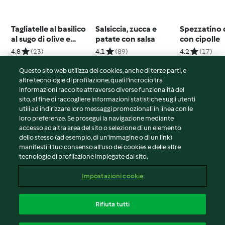
Tagliatelle al basilico
Salsiccia, zucca e
Spezzatino 
al sugo di olive e
patate con salsa
con cipolle
pomodori
4.8
(23)
4.1
(89)
4.2
(17)
Questo sito web utilizza dei cookies, anche di terze parti, e
altre tecnologie di profilazione, quali l’incrocio tra
informazioni raccolte attraverso diverse funzionalità del
sito, al fine di raccogliere informazioni statistiche sugli utenti
© Copyright 2026
utili ad indirizzare loro messaggi promozionali in linea con le
loro preferenze. Se prosegui la navigazione mediante
Termini del servizio
accesso ad altra area del sito o selezione di un elemento
Informativa sulla privacy
dello stesso (ad esempio, di un'immagine o di un link)
Avvertenze generali
manifesti il tuo consenso all'uso dei cookies e delle altre
tecnologie di profilazione impiegate dal sito.
Note legali
Cookie
Impostazioni cookie
Contenuto del rapporto
Recesso dal contratto
Rifiuta tutti
Dichiarazione di accessibilità