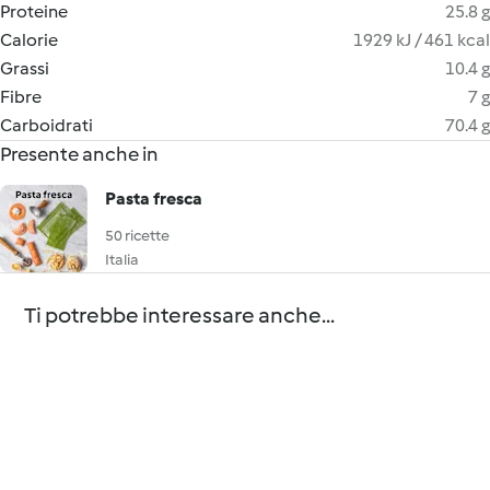
Proteine
25.8 g
Calorie
1929 kJ / 461 kcal
Grassi
10.4 g
Fibre
7 g
Carboidrati
70.4 g
Presente anche in
Pasta fresca
50 ricette
Italia
Ti potrebbe interessare anche...