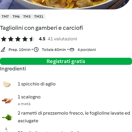
TM7
TM6
TM5
TM31
Tagliolini con gamberi e carciofi
4.5
41 valutazioni
Prep. 10min
Totale 40min
4 porzioni
Registrati gratis
Ingredienti
1 spicchio di aglio
1 scalogno
a metà
2 rametti di prezzemolo fresco, le foglioline lavate ed
asciugate