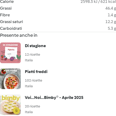
Calorie
2598.3 kJ / 621 kcal
Grassi
46.4 g
Fibre
1.4 g
Grassi saturi
12.2 g
Carboidrati
5.3 g
Presente anche in
Di stagione
12 ricette
Italia
Piatti freddi
102 ricette
Italia
Voi...Noi...Bimby® - Aprile 2025
20 ricette
Italia