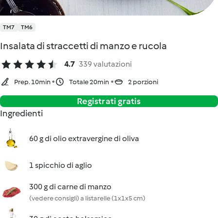
TM7
TM6
Insalata di straccetti di manzo e rucola
4.7
339 valutazioni
Prep. 10min
Totale 20min
2 porzioni
Registrati gratis
Ingredienti
60 g di olio extravergine di oliva
1 spicchio di aglio
300 g di carne di manzo
(vedere consigli) a listarelle (1x1x5 cm)