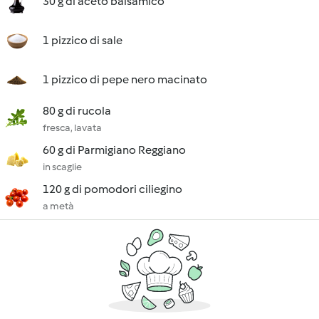
30 g di aceto balsamico
1 pizzico di sale
1 pizzico di pepe nero macinato
80 g di rucola
fresca, lavata
60 g di Parmigiano Reggiano
in scaglie
120 g di pomodori ciliegino
a metà