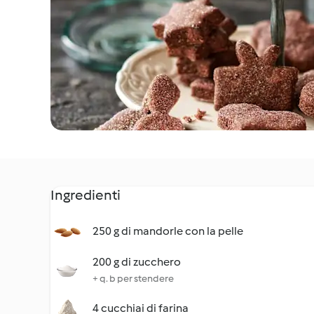
Ingredienti
250 g di mandorle con la pelle
200 g di zucchero
+ q. b per stendere
4 cucchiai di farina