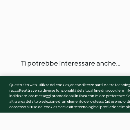
Ti potrebbe interessare anche...
Questo sito web utilizza dei cookies, anche di terze parti, e altre tecnolog
raccolte attraverso diverse funzionalità del sito, al fine di raccogliere inf
indirizzare loro messaggi promozionali in linea con le loro preferenze.
altra area del sito o selezione di un elemento dello stesso (ad esempio, di
consenso all'uso dei cookies e delle altre tecnologie di profilazione impie