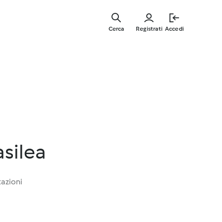
Vai
al
Cerca
Registrati
Accedi
contenut
principal
asilea
tazioni