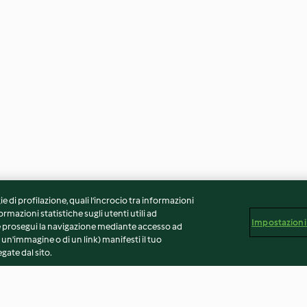
ie di profilazione, quali l’incrocio tra informazioni
ormazioni statistiche sugli utenti utili ad
Impostazioni
 Se prosegui la navigazione mediante accesso ad
 un'immagine o di un link) manifesti il tuo
gate dal sito.