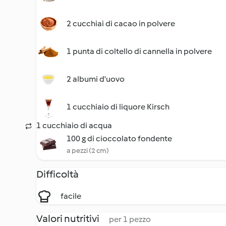
2 cucchiai di cacao in polvere
1 punta di coltello di cannella in polvere
2 albumi d'uovo
1 cucchiaio di liquore Kirsch
1 cucchiaio di acqua
100 g di cioccolato fondente
a pezzi (2 cm)
Difficoltà
facile
Valori nutritivi
per 1 pezzo