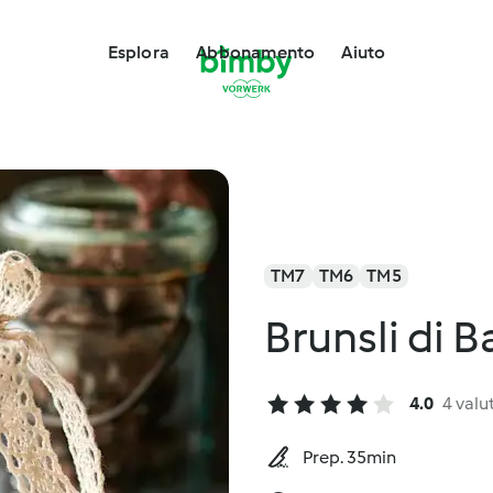
Esplora
Abbonamento
Aiuto
TM7
TM6
TM5
Brunsli di B
4.0
4 valu
Prep. 35min