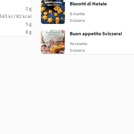
Biscotti di Natale
2 g
8 ricette
343 kJ / 82 kcal
Svizzera
5 g
8 g
Buon appetito Svizzera!
96 ricette
Svizzera