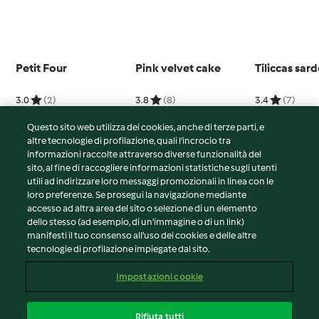
Petit Four
Pink velvet cake
Tiliccas sar
3.0
(2)
3.8
(8)
3.4
(7)
Questo sito web utilizza dei cookies, anche di terze parti, e
altre tecnologie di profilazione, quali l’incrocio tra
informazioni raccolte attraverso diverse funzionalità del
sito, al fine di raccogliere informazioni statistiche sugli utenti
© Copyright 2026
utili ad indirizzare loro messaggi promozionali in linea con le
loro preferenze. Se prosegui la navigazione mediante
Termini del servizio
accesso ad altra area del sito o selezione di un elemento
Informativa sulla privacy
dello stesso (ad esempio, di un'immagine o di un link)
Avvertenze generali
manifesti il tuo consenso all'uso dei cookies e delle altre
tecnologie di profilazione impiegate dal sito.
Note legali
Cookie
Impostazioni cookie
Contenuto del rapporto
Recesso dal contratto
Rifiuta tutti