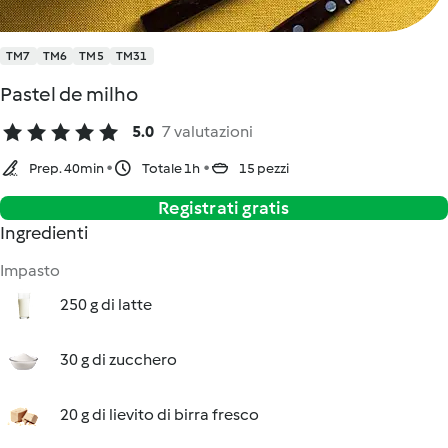
TM7
TM6
TM5
TM31
Pastel de milho
5.0
7 valutazioni
Prep. 40min
Totale 1h
15 pezzi
Registrati gratis
Ingredienti
Impasto
250 g di latte
30 g di zucchero
20 g di lievito di birra fresco