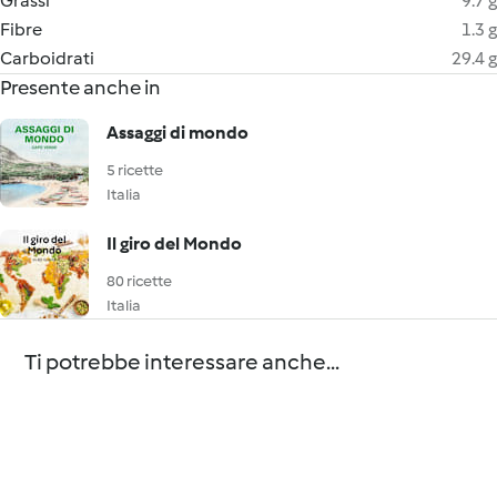
Grassi
9.7 g
Fibre
1.3 g
Carboidrati
29.4 g
Presente anche in
Assaggi di mondo
5 ricette
Italia
Il giro del Mondo
80 ricette
Italia
Ti potrebbe interessare anche...