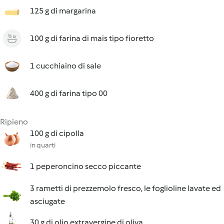
125 g di margarina
100 g di farina di mais tipo fioretto
1 cucchiaino di sale
400 g di farina tipo 00
Ripieno
100 g di cipolla
in quarti
1 peperoncino secco piccante
3 rametti di prezzemolo fresco, le foglioline lavate ed
asciugate
30 g di olio extravergine di oliva