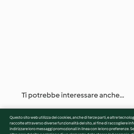
Ti potrebbe interessare anche...
Questo sito web utilizza dei cookies, anche di terze parti, e altre tecnolog
raccolte attraverso diverse funzionalità del sito, al fine di raccogliere inf
indirizzare loro messaggi promozionali in linea con le loro preferenze.