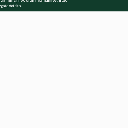
 un'immagine o di un link) manifesti il tuo
gate dal sito.
amarene
Torta soffice all'arancia
Panini al vapor
base di soia
3.7
(53)
2.8
(113)
vvertenze generali
Note legali
Cookie
Contenuto del 