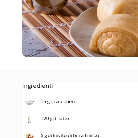
Ingredienti
15 g di zucchero
120 g di latte
5 g di lievito di birra fresco