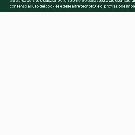
altra area del sito o selezione di un elemento dello stesso (ad esempio, di
consenso all'uso dei cookies e delle altre tecnologie di profilazione impie
Ciambella soffice con yogurt e
Crostata crema e 
farina di carrube
4.3
(29)
4.7
(101)
© Copyright 2026
Termini del servizio
Informativa sulla privacy
A
Dichiarazione di accessibilità