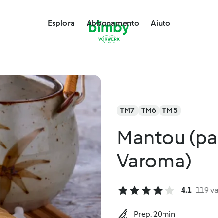
Esplora
Abbonamento
Aiuto
TM7
TM6
TM5
Mantou (pan
Varoma)
4.1
119 va
Prep. 20min