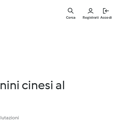
Vai
al
Cerca
Registrati
Accedi
contenut
principal
ini cinesi al
lutazioni