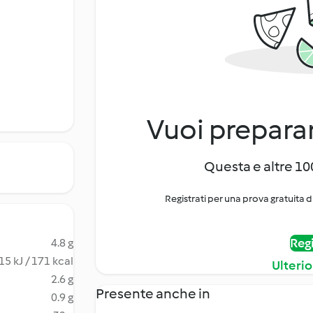
Vuoi preparar
Questa e altre 100
Registrati per una prova gratuita d
Regi
4.8 g
15 kJ / 171 kcal
Ulterio
2.6 g
Presente anche in
0.9 g