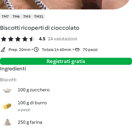
TM7
TM6
TM5
TM31
Biscotti ricoperti di cioccolato
4.5
24 valutazioni
Prep. 20min
Totale 1h 40min
70 pezzi
Registrati gratis
Ingredienti
Biscotti
100 g zucchero
100 g di burro
a pezzi
250 g farina