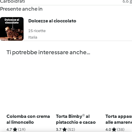
Carboidrati
6.6 g
Presente anche in
Dolcezze al cioccolato
25 ricette
Italia
Ti potrebbe interessare anche...
Colomba con crema
Torta Bimby® al
Torta appas
al limoncello
pistacchio e cacao
alle amaren
4.7
(19)
3.7
(52)
4.0
(38)