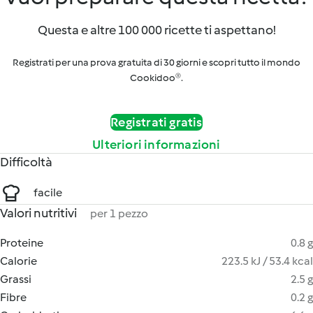
Questa e altre 100 000 ricette ti aspettano!
Registrati per una prova gratuita di 30 giorni e scopri tutto il mondo
Cookidoo®.
Registrati gratis
Ulteriori informazioni
Difficoltà
facile
Valori nutritivi
per 1 pezzo
Proteine
0.8 g
Calorie
223.5 kJ / 53.4 kcal
Grassi
2.5 g
Fibre
0.2 g