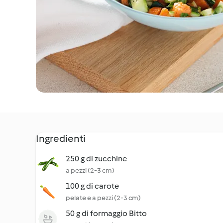
Ingredienti
250 g di zucchine
a pezzi (2-3 cm)
100 g di carote
pelate e a pezzi (2-3 cm)
50 g di formaggio Bitto