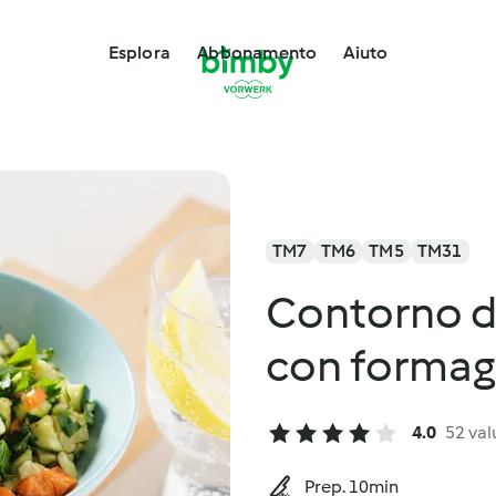
Esplora
Abbonamento
Aiuto
TM7
TM6
TM5
TM31
Contorno di
con formag
4.0
52 val
Prep. 10min