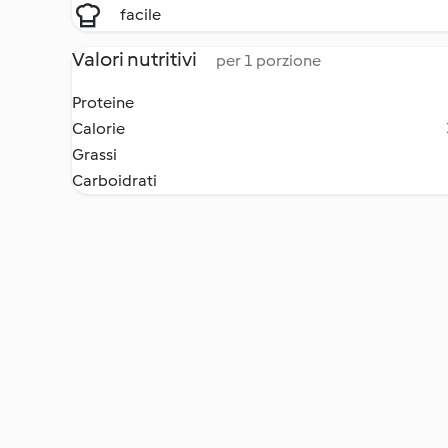
facile
Valori nutritivi
per 1 porzione
Proteine
Calorie
Grassi
Carboidrati