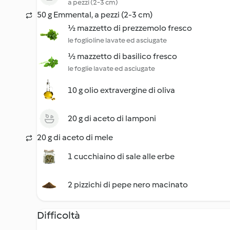
a pezzi (2-3 cm)
50 g Emmental, a pezzi (2-3 cm)
½ mazzetto di prezzemolo fresco
le foglioline lavate ed asciugate
½ mazzetto di basilico fresco
le foglie lavate ed asciugate
10 g olio extravergine di oliva
20 g di aceto di lamponi
20 g di aceto di mele
1 cucchiaino di sale alle erbe
2 pizzichi di pepe nero macinato
Difficoltà