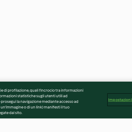
ie di profilazione, quali l’incrocio tra informazioni
ormazioni statistiche sugli utenti utili ad
Impostazioni
 Se prosegui la navigazione mediante accesso ad
 un'immagine o di un link) manifesti il tuo
gate dal sito.