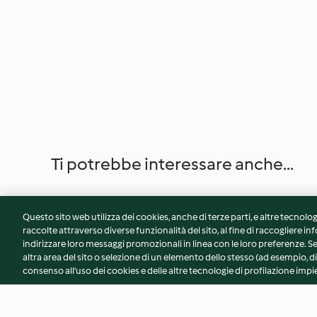
Ti potrebbe interessare anche...
Questo sito web utilizza dei cookies, anche di terze parti, e altre tecnolog
raccolte attraverso diverse funzionalità del sito, al fine di raccogliere inf
indirizzare loro messaggi promozionali in linea con le loro preferenze.
altra area del sito o selezione di un elemento dello stesso (ad esempio, di
consenso all'uso dei cookies e delle altre tecnologie di profilazione impie