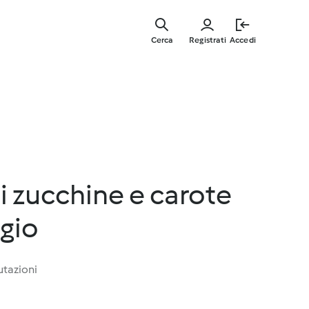
Vai
al
Cerca
Registrati
Accedi
contenut
principal
 zucchine e carote
gio
utazioni