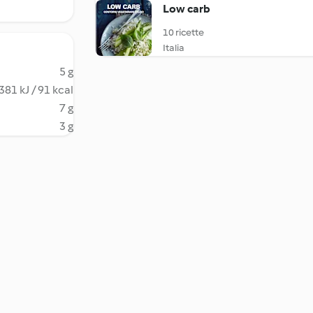
Low carb
10 ricette
Italia
5 g
381 kJ / 91 kcal
7 g
3 g