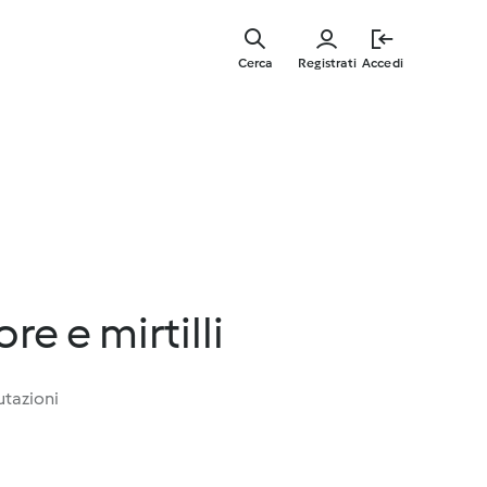
Vai
al
Cerca
Registrati
Accedi
contenut
principal
e e mirtilli
utazioni