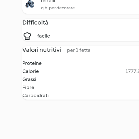
mirtilli
q.b. per decorare
Difficoltà
facile
Valori nutritivi
per 1 fetta
Proteine
Calorie
1777.8
Grassi
Fibre
Carboidrati