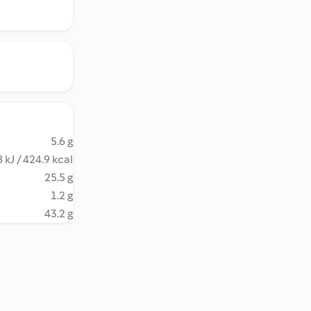
5.6 g
 kJ / 424.9 kcal
25.5 g
1.2 g
43.2 g