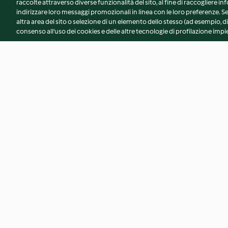
raccolte attraverso diverse funzionalità del sito, al fine di raccogliere inf
indirizzare loro messaggi promozionali in linea con le loro preferenze.
altra area del sito o selezione di un elemento dello stesso (ad esempio, di
consenso all'uso dei cookies e delle altre tecnologie di profilazione impie
Biscottini fantasia
Mousse di cioccola
profumata all'aranc
cannella
4.7
(6)
3.5
(8)
© Copyright 2026
Termini del servizio
Informativa sulla privacy
A