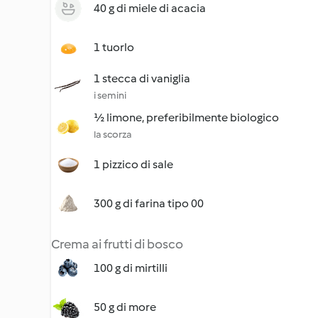
40 g di miele di acacia
1 tuorlo
1 stecca di vaniglia
i semini
½ limone, preferibilmente biologico
la scorza
1 pizzico di sale
300 g di farina tipo 00
Crema ai frutti di bosco
100 g di mirtilli
50 g di more