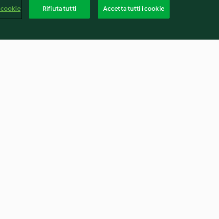
 cookie
Rifiuta tutti
Accetta tutti i cookie
destrutturata
Barrette bicolore al riso
soffiato
2.5
(14)
Italia
rapporto
Recesso dal contratto