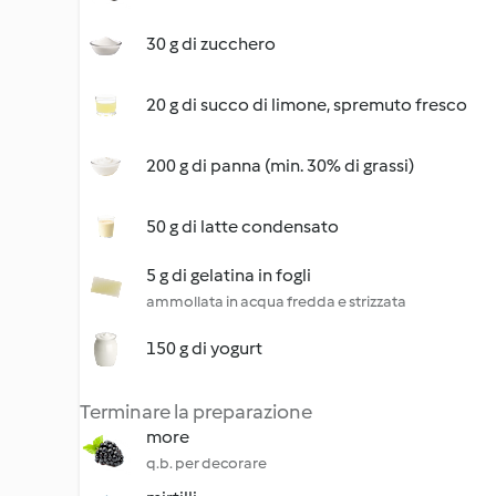
30 g di zucchero
20 g di succo di limone, spremuto fresco
200 g di panna (min. 30% di grassi)
50 g di latte condensato
5 g di gelatina in fogli
ammollata in acqua fredda e strizzata
150 g di yogurt
Terminare la preparazione
more
q.b. per decorare