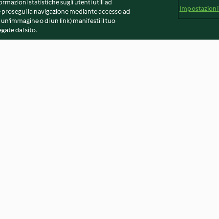
ormazioni statistiche sugli utenti utili ad
Impostazioni
 Se prosegui la navigazione mediante accesso ad
 un'immagine o di un link) manifesti il tuo
gate dal sito.
to
Mousse al pistacchio con
Torta di limone 
ia e
crumble al cacao
3.1
(18)
3.3
(30)
vvertenze generali
Note legali
Cookie
Contenuto del 