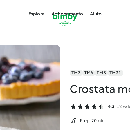
Esplora
Abbonamento
Aiuto
TM7
TM6
TM5
TM31
Crostata mor
4.3
12 val
Prep. 20min