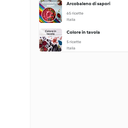
Arcobaleno di sapori
65 ricette
Italia
Colore in tavola
5 ricette
Italia