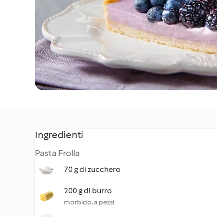
Ingredienti
Pasta Frolla
70 g di zucchero
200 g di burro
morbido, a pezzi