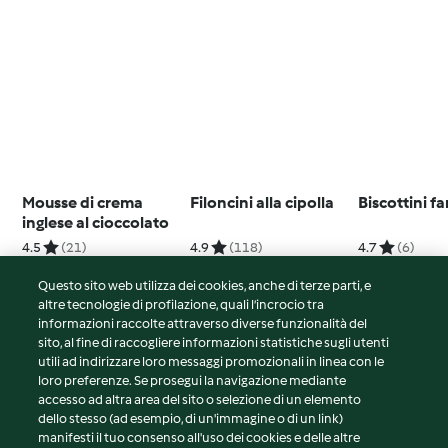
Mousse di crema
Filoncini alla cipolla
Biscottini f
inglese al cioccolato
4.5
(21)
4.9
(118)
4.7
(6)
Questo sito web utilizza dei cookies, anche di terze parti, e
altre tecnologie di profilazione, quali l’incrocio tra
informazioni raccolte attraverso diverse funzionalità del
sito, al fine di raccogliere informazioni statistiche sugli utenti
© Copyright 2026
utili ad indirizzare loro messaggi promozionali in linea con le
loro preferenze. Se prosegui la navigazione mediante
Termini del servizio
accesso ad altra area del sito o selezione di un elemento
Informativa sulla privacy
dello stesso (ad esempio, di un'immagine o di un link)
Avvertenze generali
manifesti il tuo consenso all'uso dei cookies e delle altre