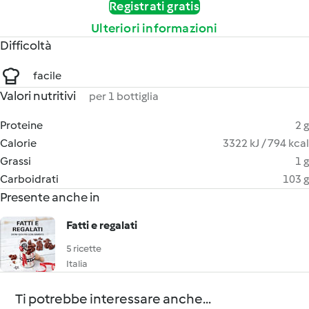
Registrati gratis
Ulteriori informazioni
Difficoltà
facile
Valori nutritivi
per 1 bottiglia
Proteine
2 g
Calorie
3322 kJ / 794 kcal
Grassi
1 g
Carboidrati
103 g
Presente anche in
Fatti e regalati
5 ricette
Italia
Ti potrebbe interessare anche...