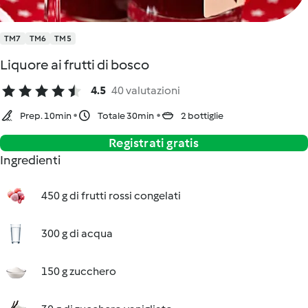
TM7
TM6
TM5
Liquore ai frutti di bosco
4.5
40 valutazioni
Prep. 10min
Totale 30min
2 bottiglie
Registrati gratis
Ingredienti
450 g di frutti rossi congelati
300 g di acqua
150 g zucchero