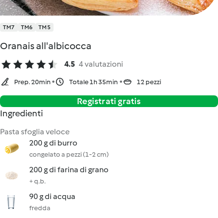
TM7
TM6
TM5
Oranais all'albicocca
4.5
4 valutazioni
Prep. 20min
Totale 1h 35min
12 pezzi
Registrati gratis
Ingredienti
Pasta sfoglia veloce
200 g di burro
congelato a pezzi (1-2 cm)
200 g di farina di grano
+ q.b.
90 g di acqua
fredda