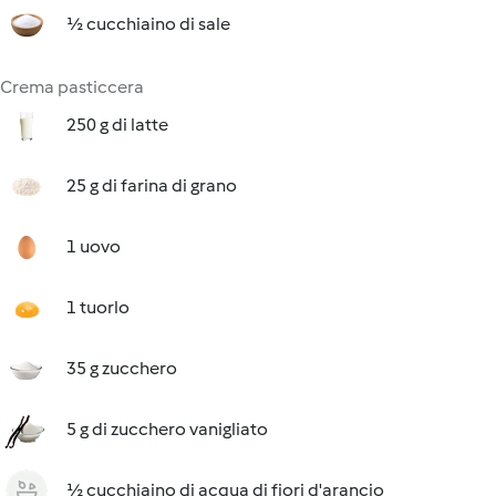
½ cucchiaino di sale
Crema pasticcera
250 g di latte
25 g di farina di grano
1 uovo
1 tuorlo
35 g zucchero
5 g di zucchero vanigliato
½ cucchiaino di acqua di fiori d'arancio