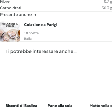
Fibre
0.7 g
Carboidrati
30.3 g
Presente anche in
Colazione a Parigi
10 ricette
Italia
Ti potrebbe interessare anche...
Biscotti di Basilea
Pane alla soia
Mattonella d