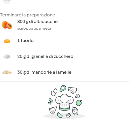
Terminare la preparazione
800 g di albicocche
sciroppate, a metà
1 tuorlo
20 g di granella di zucchero
30 g di mandorle a lamelle