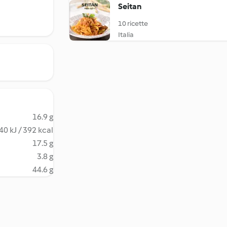
Seitan
10 ricette
Italia
16.9 g
40 kJ / 392 kcal
17.5 g
3.8 g
44.6 g