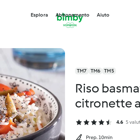
Esplora
Abbonamento
Aiuto
TM7
TM6
TM5
Riso basmat
citronette 
4.6
5 valu
Prep. 10min