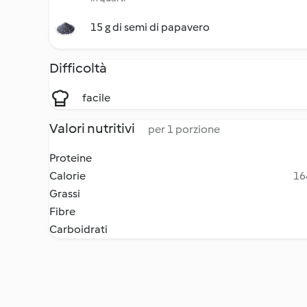
15 g di semi di papavero
Difficoltà
facile
Valori nutritivi
per 1 porzione
Proteine
Calorie
16
Grassi
Fibre
Carboidrati