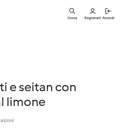
Vai
al
Cerca
Registrati
Accedi
contenut
principal
i e seitan con
al limone
tazioni