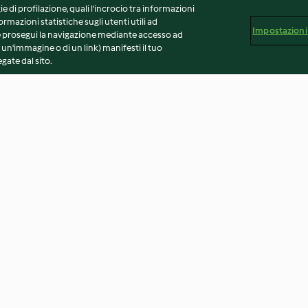
ie di profilazione, quali l’incrocio tra informazioni
ormazioni statistiche sugli utenti utili ad
Impostazioni
 Se prosegui la navigazione mediante accesso ad
 un'immagine o di un link) manifesti il tuo
gate dal sito.
e cavolo
Polpette di cous cous e piselli
Insalata tiepida 
(senza glutine)
arancia, feta e
3.1
(16)
4.1
(28)
vvertenze generali
Note legali
Cookie
Contenuto del 