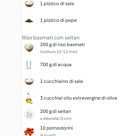
1 pizzico di sale
1 pizzico di pepe
Riso basmati con seitan
200 g di riso basmati
(cottura 10-12 min)
700 g di acqua
1 cucchiaino di sale
3 cucchiai olio extravergine di oliva
200 g di seitan
a listarelle (3 cm)
10 pomodorini
in quarti