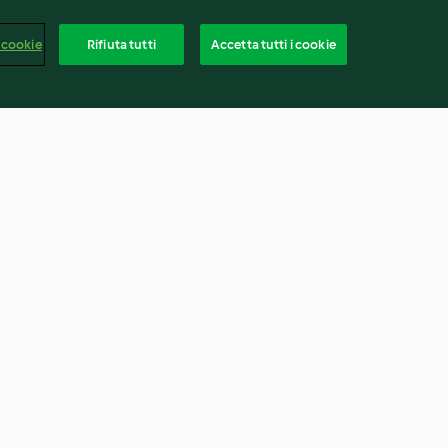
 cookie
Rifiuta tutti
Accetta tutti i cookie
di farro,
Scorfano al cartoccio con
 sesamo nero
patate viola
3.7
(6)
Italia
rapporto
Recesso dal contratto