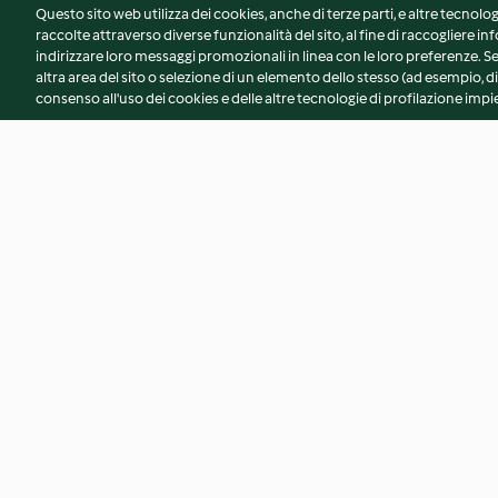
Questo sito web utilizza dei cookies, anche di terze parti, e altre tecnolog
raccolte attraverso diverse funzionalità del sito, al fine di raccogliere inf
indirizzare loro messaggi promozionali in linea con le loro preferenze.
altra area del sito o selezione di un elemento dello stesso (ad esempio, di
consenso all'uso dei cookies e delle altre tecnologie di profilazione impie
Insalata di miglio e tonno
Zuppa di fagiolini 
rosso
4.1
(26)
4.3
(37)
© Copyright 2026
Termini del servizio
Informativa sulla privacy
A