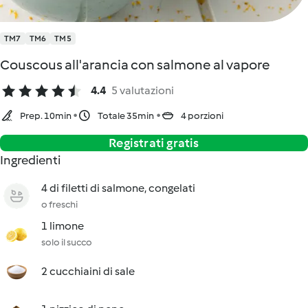
TM7
TM6
TM5
Couscous all'arancia con salmone al vapore
4.4
5 valutazioni
Prep. 10min
Totale 35min
4 porzioni
Registrati gratis
Ingredienti
4 di filetti di salmone, congelati
o freschi
1 limone
solo il succo
2 cucchiaini di sale