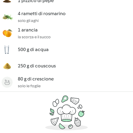
1 pizzico di pepe
4 rametti di rosmarino
solo gli aghi
1 arancia
la scorza e il succo
500 g di acqua
250 g di couscous
80 g di crescione
solo le foglie