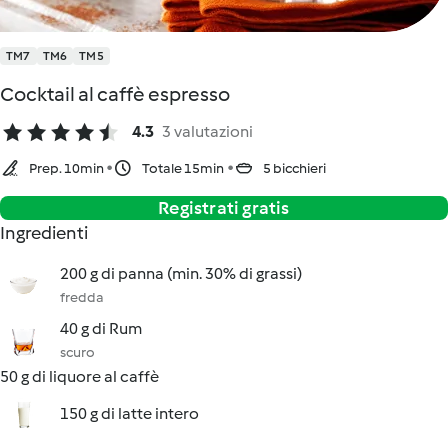
TM7
TM6
TM5
Cocktail al caffè espresso
4.3
3 valutazioni
Prep. 10min
Totale 15min
5 bicchieri
Registrati gratis
Ingredienti
200 g di panna (min. 30% di grassi)
fredda
40 g di Rum
scuro
50 g di liquore al caffè
150 g di latte intero