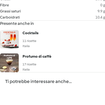
Fibre
0 g
Grassi saturi
9.9 g
Carboidrati
10.4 g
Presente anche in
Cocktails
11 ricette
Italia
Profumo di caffè
17 ricette
Italia
Ti potrebbe interessare anche...