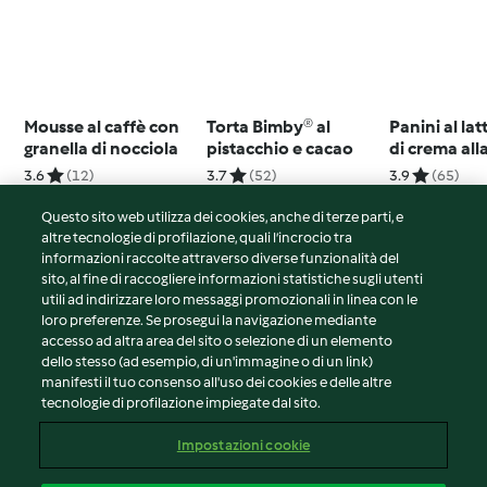
Mousse al caffè con
Torta Bimby® al
Panini al lat
granella di nocciola
pistacchio e cacao
di crema all
3.6
(12)
3.7
(52)
3.9
(65)
Questo sito web utilizza dei cookies, anche di terze parti, e
altre tecnologie di profilazione, quali l’incrocio tra
informazioni raccolte attraverso diverse funzionalità del
sito, al fine di raccogliere informazioni statistiche sugli utenti
© Copyright 2026
utili ad indirizzare loro messaggi promozionali in linea con le
loro preferenze. Se prosegui la navigazione mediante
Termini del servizio
accesso ad altra area del sito o selezione di un elemento
Informativa sulla privacy
dello stesso (ad esempio, di un'immagine o di un link)
Avvertenze generali
manifesti il tuo consenso all'uso dei cookies e delle altre
tecnologie di profilazione impiegate dal sito.
Note legali
Cookie
Impostazioni cookie
Contenuto del rapporto