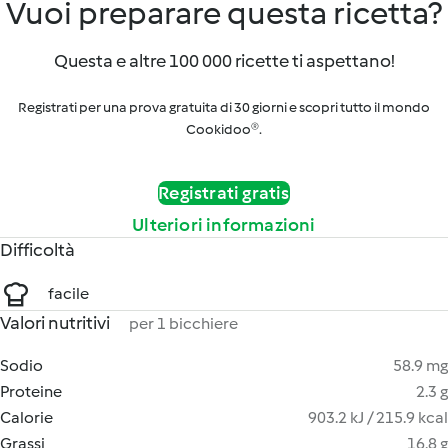
Vuoi preparare questa ricetta?
Questa e altre 100 000 ricette ti aspettano!
Registrati per una prova gratuita di 30 giorni e scopri tutto il mondo
Cookidoo®.
Registrati gratis
Ulteriori informazioni
Difficoltà
facile
Valori nutritivi
per 1 bicchiere
Sodio
58.9 mg
Proteine
2.3 g
Calorie
903.2 kJ / 215.9 kcal
Grassi
16.8 g