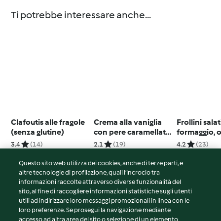
Ti potrebbe interessare anche...
Clafoutis alle fragole
Crema alla vaniglia
Frollini salat
(senza glutine)
con pere caramellate
formaggio, o
(senza glutine)
pomodori s
3.4
(14)
2.1
(19)
4.2
(23)
Questo sito web utilizza dei cookies, anche di terze parti, e
altre tecnologie di profilazione, quali l’incrocio tra
informazioni raccolte attraverso diverse funzionalità del
sito, al fine di raccogliere informazioni statistiche sugli utenti
© Copyright 2026
utili ad indirizzare loro messaggi promozionali in linea con le
loro preferenze. Se prosegui la navigazione mediante
Termini del servizio
accesso ad altra area del sito o selezione di un elemento