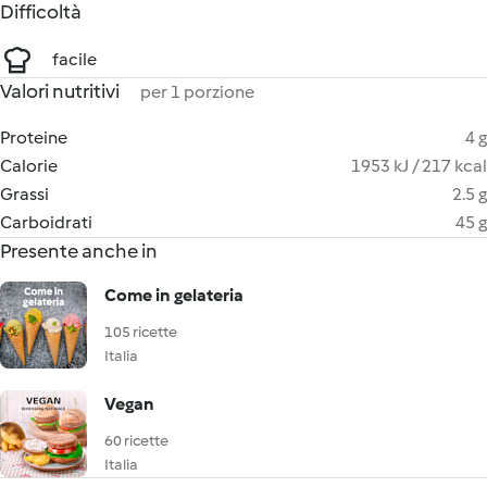
Difficoltà
facile
Valori nutritivi
per 1 porzione
Proteine
4 g
Calorie
1953 kJ / 217 kcal
Grassi
2.5 g
Carboidrati
45 g
Presente anche in
Come in gelateria
105 ricette
Italia
Vegan
60 ricette
Italia