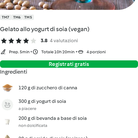
TM7
TM6
TM5
Gelato allo yogurt di soia (vegan)
3.8
4 valutazioni
Prep. 5min
Totale 10h 20min
4 porzioni
Registrati gratis
Ingredienti
120 g di zucchero di canna
300 g di yogurt di soia
a piacere
200 g di bevanda a base di soia
non dolcificata