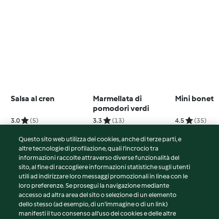
Salsa al cren
Marmellata di
Mini bonet
pomodori verdi
3.0
(5)
3.3
(13)
4.5
(35)
Questo sito web utilizza dei cookies, anche di terze parti, e
altre tecnologie di profilazione, quali l’incrocio tra
informazioni raccolte attraverso diverse funzionalità del
sito, al fine di raccogliere informazioni statistiche sugli utenti
© Copyright 2026
utili ad indirizzare loro messaggi promozionali in linea con le
loro preferenze. Se prosegui la navigazione mediante
Termini del servizio
accesso ad altra area del sito o selezione di un elemento
Informativa sulla privacy
dello stesso (ad esempio, di un'immagine o di un link)
Avvertenze generali
manifesti il tuo consenso all'uso dei cookies e delle altre