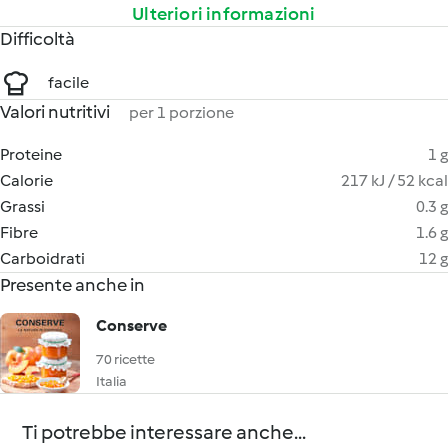
Ulteriori informazioni
Difficoltà
facile
Valori nutritivi
per 1 porzione
Proteine
1 g
Calorie
217 kJ / 52 kcal
Grassi
0.3 g
Fibre
1.6 g
Carboidrati
12 g
Presente anche in
Conserve
70 ricette
Italia
Ti potrebbe interessare anche...