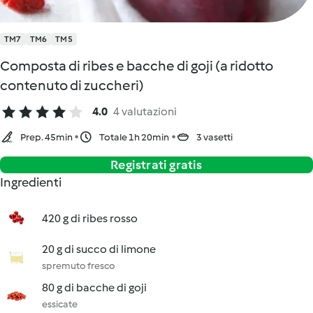
TM7
TM6
TM5
Composta di ribes e bacche di goji (a ridotto
contenuto di zuccheri)
4.0
4 valutazioni
Prep. 45min
Totale 1h 20min
3 vasetti
Registrati gratis
Ingredienti
420 g di ribes rosso
20 g di succo di limone
spremuto fresco
80 g di bacche di goji
essicate