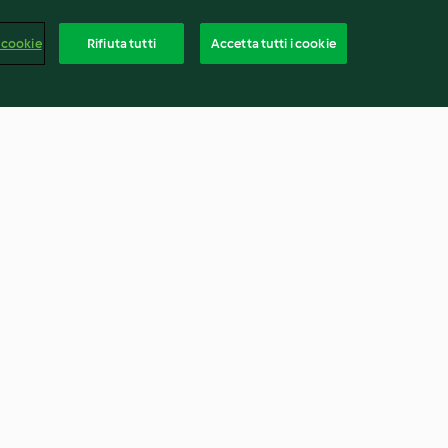
 cookie
Rifiuta tutti
Accetta tutti i cookie
al pesto di
Penne in crema di Parmigiano
e zafferano
3.4
(662)
Italia
rapporto
Recesso dal contratto