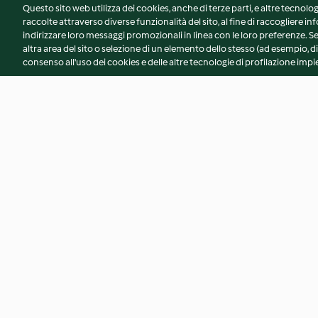
Questo sito web utilizza dei cookies, anche di terze parti, e altre tecnolog
raccolte attraverso diverse funzionalità del sito, al fine di raccogliere inf
indirizzare loro messaggi promozionali in linea con le loro preferenze.
altra area del sito o selezione di un elemento dello stesso (ad esempio, di
consenso all'uso dei cookies e delle altre tecnologie di profilazione impie
Pasta con ragù bianco e piselli
Risotto ai broccoli e
4.3
(386)
4.2
(542)
© Copyright 2026
Termini del servizio
Informativa sulla privacy
A