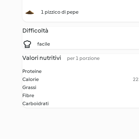
1 pizzico di pepe
Difficoltà
facile
Valori nutritivi
per 1 porzione
Proteine
Calorie
22
Grassi
Fibre
Carboidrati