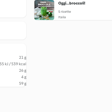
Oggi...broccoli!
5 ricette
Italia
21 g
55 kJ / 539 kcal
26 g
4 g
59 g