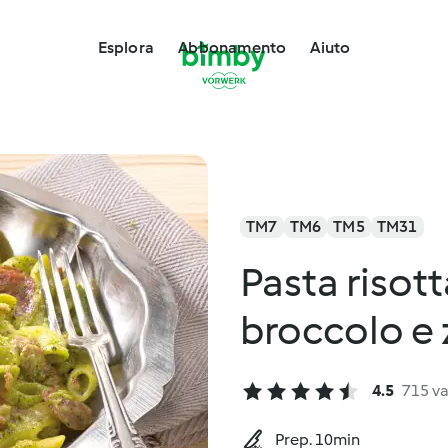
Esplora
Abbonamento
Aiuto
TM7
TM6
TM5
TM31
Pasta risot
broccolo e 
4.5
715 va
Prep. 10min