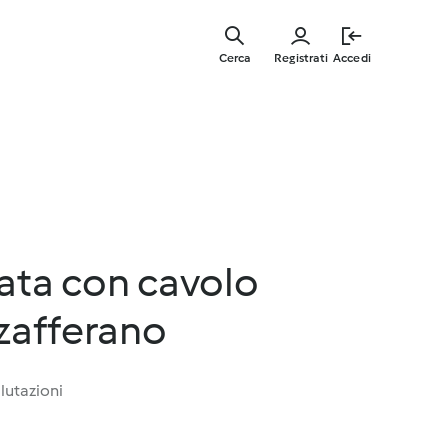
Vai
al
Cerca
Registrati
Accedi
contenut
principal
tata con cavolo
zafferano
lutazioni