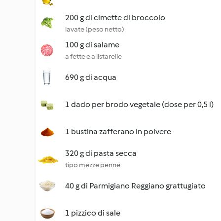
200 g di cimette di broccolo
lavate (peso netto)
100 g di salame
a fette e a listarelle
690 g di acqua
1 dado per brodo vegetale (dose per 0,5 l)
1 bustina zafferano in polvere
320 g di pasta secca
tipo mezze penne
40 g di Parmigiano Reggiano grattugiato
1 pizzico di sale