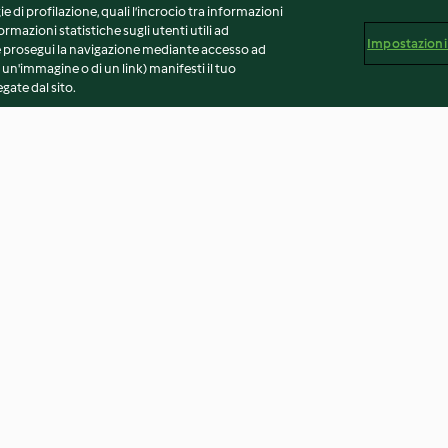
ie di profilazione, quali l’incrocio tra informazioni
ormazioni statistiche sugli utenti utili ad
Impostazioni
 Se prosegui la navigazione mediante accesso ad
 un'immagine o di un link) manifesti il tuo
gate dal sito.
 salsiccia
Spezzatino di tacchino, patate
Penne risottate 
e piselli
melanzane
2.9
(355)
3.8
(436)
vvertenze generali
Note legali
Cookie
Contenuto del 