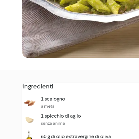
Ingredienti
1 scalogno
a metà
1 spicchio di aglio
senza anima
60 g di olio extravergine di oliva