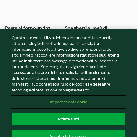
Pasta al forno sprint
Spaghetti al ragù di
nocciole
Questo sito web utilizza dei cookies, anche di terze parti, e
5
(54)
55min
5
(1)
30min
altre tecnologie di profilazione, quali l’incrocio tra
informazioni raccolte attraverso diverse funzionalità del
sito, al fine di raccogliere informazioni statistiche sugli utenti
© Copyright 2026
utili ad indirizzare loro messaggi promozionali in linea con le
loro preferenze. Se prosegui la navigazione mediante
Termini del servizio
accesso ad altra area del sito o selezione di un elemento
Informativa sulla privacy
dello stesso (ad esempio, di un'immagine o di un link)
Avvertenze generali
manifesti il tuo consenso all'uso dei cookies e delle altre
tecnologie di profilazione impiegate dal sito.
Note legali
Cookie
Impostazioni cookie
Contenuto del rapporto
Recesso dal contratto
Rifiuta tutti
Dichiarazione di accessibilità
Italiano
Accetta tutti i cookie