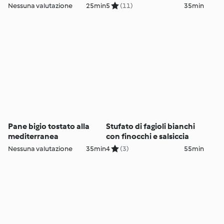
Nessuna valutazione
25min
5
(11)
35min
Pane bigio tostato alla
Stufato di fagioli bianchi
mediterranea
con finocchi e salsiccia
Nessuna valutazione
35min
4
(3)
55min