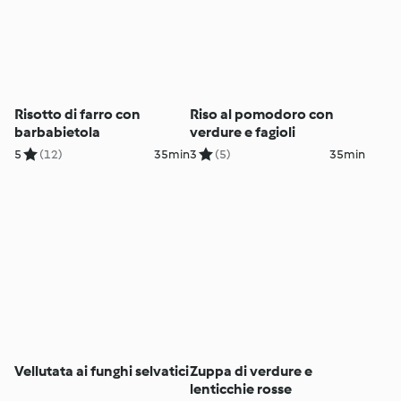
Risotto di farro con
Riso al pomodoro con
barbabietola
verdure e fagioli
5
(12)
35min
3
(5)
35min
Vellutata ai funghi selvatici
Zuppa di verdure e
lenticchie rosse