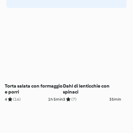
Torta salata con formaggio
Dahl di lenticchie con
e porri
spinaci
4
(16)
1h 5min
3
(7)
35min