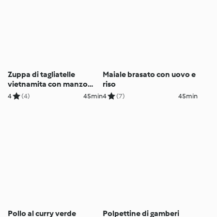
Zuppa di tagliatelle
Maiale brasato con uovo e
vietnamita con manzo
riso
(Pho bo)
4
(4)
45min
4
(7)
45min
Pollo al curry verde
Polpettine di gamberi