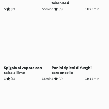
tailandesi
5
(7)
55min
3
(6)
1h 25min
Spigola al vapore con
Panini ripieni di funghi
salsa al lime
cardoncello
3
(5)
35min
5
(2)
1h 15min