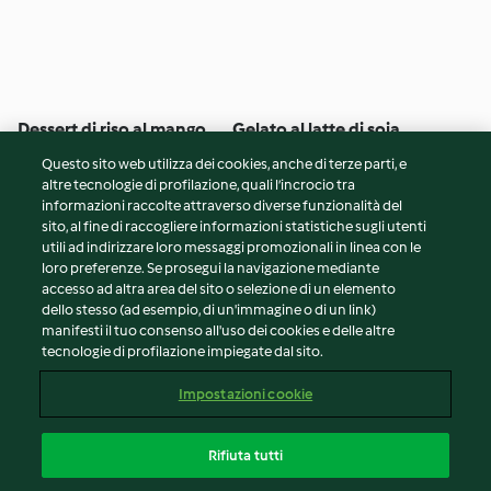
Dessert di riso al mango
Gelato al latte di soia
Questo sito web utilizza dei cookies, anche di terze parti, e
4
(10)
55min
5
(10)
10h 20min
altre tecnologie di profilazione, quali l’incrocio tra
informazioni raccolte attraverso diverse funzionalità del
sito, al fine di raccogliere informazioni statistiche sugli utenti
© Copyright 2026
utili ad indirizzare loro messaggi promozionali in linea con le
loro preferenze. Se prosegui la navigazione mediante
Termini del servizio
accesso ad altra area del sito o selezione di un elemento
Informativa sulla privacy
dello stesso (ad esempio, di un'immagine o di un link)
Avvertenze generali
manifesti il tuo consenso all'uso dei cookies e delle altre
tecnologie di profilazione impiegate dal sito.
Note legali
Cookie
Impostazioni cookie
Contenuto del rapporto
Recesso dal contratto
Rifiuta tutti
Dichiarazione di accessibilità