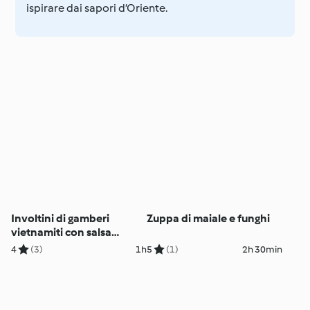
ispirare dai sapori d’Oriente.
Involtini di gamberi
Zuppa di maiale e funghi
vietnamiti con salsa
agrodolce
4
(3)
1h
5
(1)
2h 30min