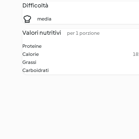
Difficoltà
media
Valori nutritivi
per 1 porzione
Proteine
Calorie
18
Grassi
Carboidrati