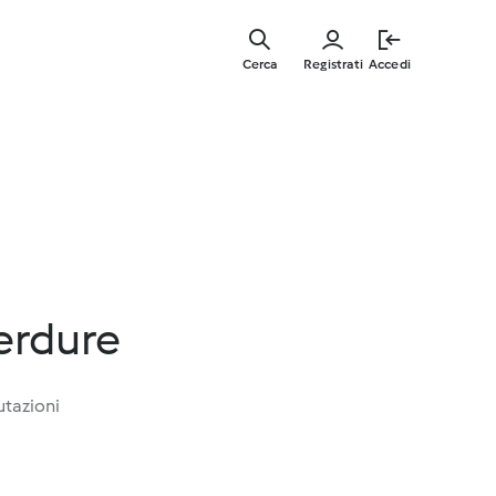
Vai
al
Cerca
Registrati
Accedi
contenut
principal
verdure
utazioni