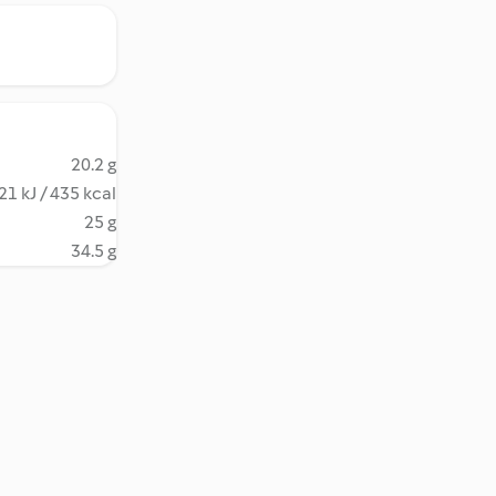
20.2 g
21 kJ / 435 kcal
25 g
34.5 g