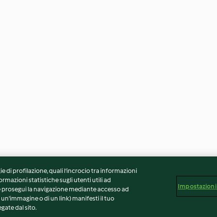
ie di profilazione, quali l’incrocio tra informazioni
ormazioni statistiche sugli utenti utili ad
Impostazioni
 Se prosegui la navigazione mediante accesso ad
 un'immagine o di un link) manifesti il tuo
gate dal sito.