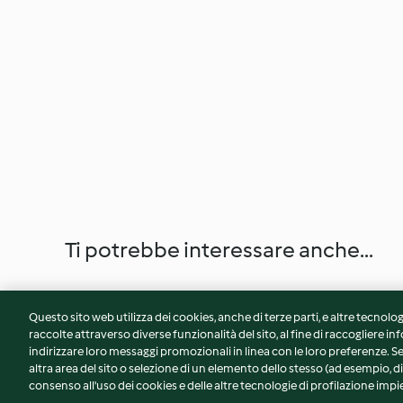
Ti potrebbe interessare anche...
Questo sito web utilizza dei cookies, anche di terze parti, e altre tecnolog
raccolte attraverso diverse funzionalità del sito, al fine di raccogliere inf
indirizzare loro messaggi promozionali in linea con le loro preferenze.
altra area del sito o selezione di un elemento dello stesso (ad esempio, di
consenso all'uso dei cookies e delle altre tecnologie di profilazione impie