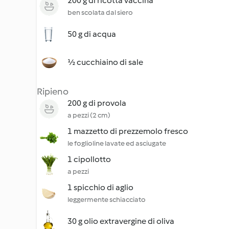
200 g di ricotta vaccina
ben scolata dal siero
50 g di acqua
½ cucchiaino di sale
Ripieno
200 g di provola
a pezzi (2 cm)
1 mazzetto di prezzemolo fresco
le foglioline lavate ed asciugate
1 cipollotto
a pezzi
1 spicchio di aglio
leggermente schiacciato
30 g olio extravergine di oliva