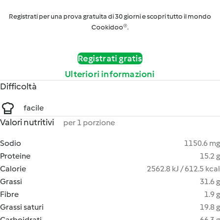
Registrati per una prova gratuita di 30 giorni e scopri tutto il mondo
Cookidoo®.
Registrati gratis
Ulteriori informazioni
Difficoltà
facile
Valori nutritivi
per 1 porzione
Sodio
1150.6 mg
Proteine
15.2 g
Calorie
2562.8 kJ / 612.5 kcal
Grassi
31.6 g
Fibre
1.9 g
Grassi saturi
19.8 g
Carboidrati
66.3 g