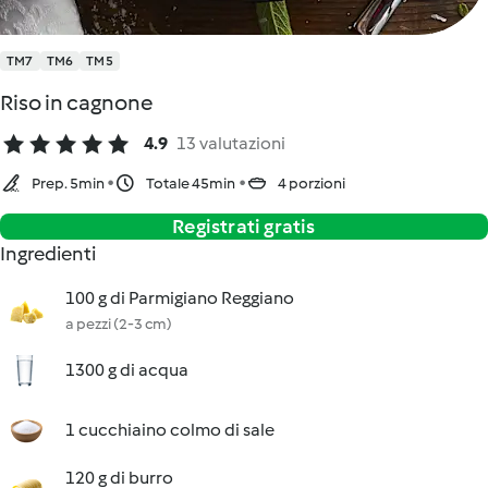
TM7
TM6
TM5
Riso in cagnone
4.9
13 valutazioni
Prep. 5min
Totale 45min
4 porzioni
Registrati gratis
Ingredienti
100 g di Parmigiano Reggiano
a pezzi (2-3 cm)
1300 g di acqua
1 cucchiaino colmo di sale
120 g di burro