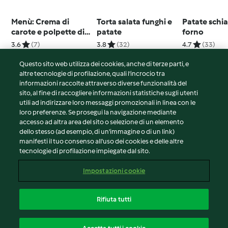
Menù: Crema di
Torta salata funghi e
Patate schia
carote e polpette di
patate
forno
vitello
3.6
(7)
3.8
(32)
4.7
(33)
Questo sito web utilizza dei cookies, anche di terze parti, e
altre tecnologie di profilazione, quali l’incrocio tra
informazioni raccolte attraverso diverse funzionalità del
sito, al fine di raccogliere informazioni statistiche sugli utenti
© Copyright 2026
utili ad indirizzare loro messaggi promozionali in linea con le
loro preferenze. Se prosegui la navigazione mediante
Termini del servizio
accesso ad altra area del sito o selezione di un elemento
Informativa sulla privacy
dello stesso (ad esempio, di un'immagine o di un link)
Avvertenze generali
manifesti il tuo consenso all'uso dei cookies e delle altre
tecnologie di profilazione impiegate dal sito.
Note legali
Cookie
Impostazioni cookie
Contenuto del rapporto
Recesso dal contratto
Rifiuta tutti
Dichiarazione di accessibilità
Italiano