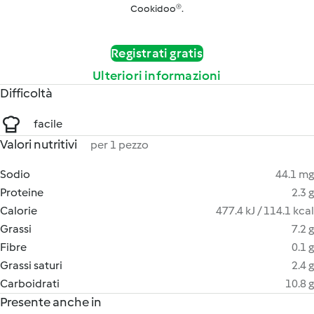
Cookidoo®.
Registrati gratis
Ulteriori informazioni
Difficoltà
facile
Valori nutritivi
per 1 pezzo
Sodio
44.1 mg
Proteine
2.3 g
Calorie
477.4 kJ / 114.1 kcal
Grassi
7.2 g
Fibre
0.1 g
Grassi saturi
2.4 g
Carboidrati
10.8 g
Presente anche in