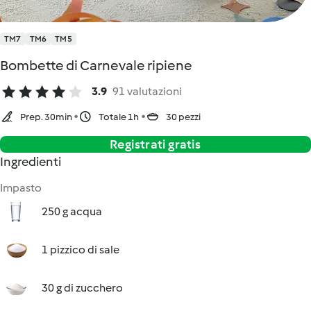
TM7
TM6
TM5
Bombette di Carnevale ripiene
3.9
91 valutazioni
Prep. 30min
Totale 1h
30 pezzi
Registrati gratis
Ingredienti
Impasto
250 g acqua
1 pizzico di sale
30 g di zucchero