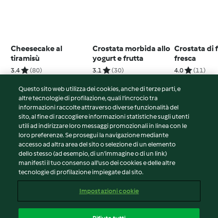
Cheesecake al
Crostata morbida allo
Crostata di 
tiramisù
yogurt e frutta
fresca
3.4
(80)
3.1
(30)
4.0
(11)
Questo sito web utilizza dei cookies, anche di terze parti, e
altre tecnologie di profilazione, quali l’incrocio tra
informazioni raccolte attraverso diverse funzionalità del
sito, al fine di raccogliere informazioni statistiche sugli utenti
© Copyright 2026
utili ad indirizzare loro messaggi promozionali in linea con le
loro preferenze. Se prosegui la navigazione mediante
Termini del servizio
accesso ad altra area del sito o selezione di un elemento
Informativa sulla privacy
dello stesso (ad esempio, di un'immagine o di un link)
Avvertenze generali
manifesti il tuo consenso all'uso dei cookies e delle altre
tecnologie di profilazione impiegate dal sito.
Note legali
Cookie
Impostazioni cookie
Contenuto del rapporto
Recesso dal contratto