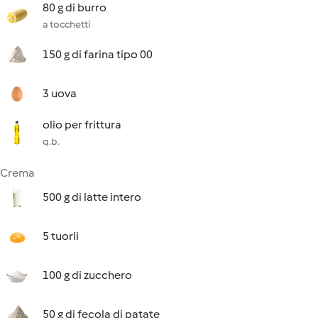
80 g di burro
a tocchetti
150 g di farina tipo 00
3 uova
olio per frittura
q.b.
Crema
500 g di latte intero
5 tuorli
100 g di zucchero
50 g di fecola di patate