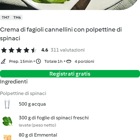
TM7
TM6
Crema di fagioli cannellini con polpettine di
spinaci
4.6
311 valutazioni
Prep. 15min
Totale 1h
4 porzioni
Registrati gratis
Ingredienti
Polpettine di spinaci
500 g acqua
300 g di foglie di spinaci freschi
lavate (peso netto)
80 g di Emmental