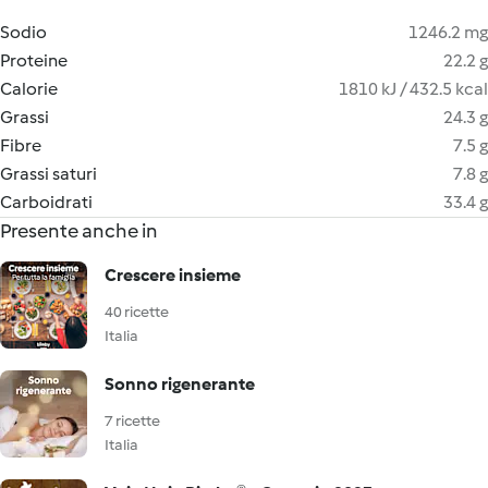
Sodio
1246.2 mg
Proteine
22.2 g
Calorie
1810 kJ / 432.5 kcal
Grassi
24.3 g
Fibre
7.5 g
Grassi saturi
7.8 g
Carboidrati
33.4 g
Presente anche in
Crescere insieme
40 ricette
Italia
Sonno rigenerante
7 ricette
Italia