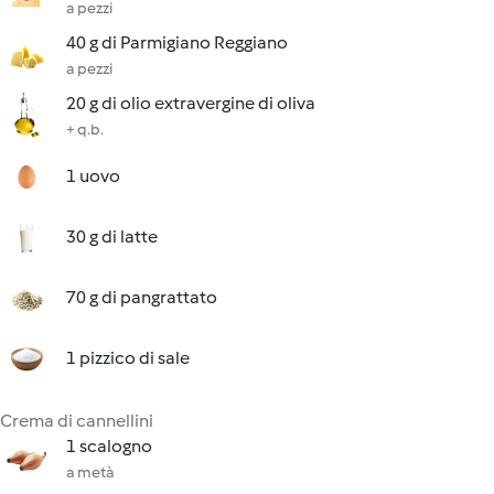
a pezzi
40 g di Parmigiano Reggiano
a pezzi
20 g di olio extravergine di oliva
+ q.b.
1 uovo
30 g di latte
70 g di pangrattato
1 pizzico di sale
Crema di cannellini
1 scalogno
a metà