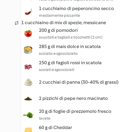
1 cucchiaino di peperoncino secco
mediamente piccante
1 cucchiaino di mix di spezie, messicane
200 g di pomodori
svuotati e tagliati a tocchetti (2 cm)
285 g di mais dolce in scatola
scolato e sgocciolato
250 g di fagioli rossi in scatola
scolati e sgocciolati
2 cucchiai di panna (30-40% di grassi)
2 pizzichi di pepe nero macinato
20 g di foglie di prezzemolo fresco
lavate
60 g di Cheddar