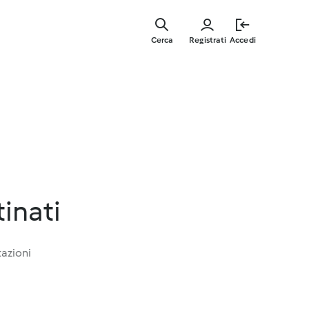
Vai
al
Cerca
Registrati
Accedi
contenut
principal
inati
tazioni