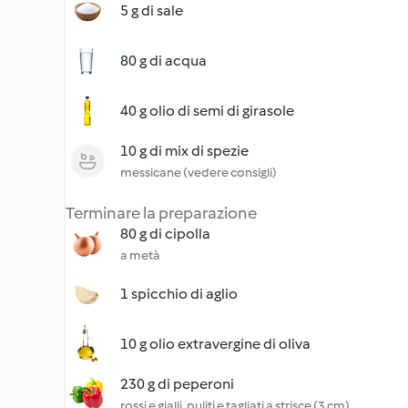
5 g di sale
80 g di acqua
40 g olio di semi di girasole
10 g di mix di spezie
messicane (vedere consigli)
Terminare la preparazione
80 g di cipolla
a metà
1 spicchio di aglio
10 g olio extravergine di oliva
230 g di peperoni
rossi e gialli, puliti e tagliati a strisce (3 cm)