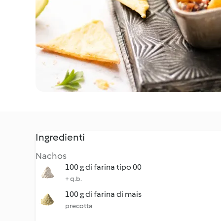
Ingredienti
Nachos
100 g di farina tipo 00
+ q.b.
100 g di farina di mais
precotta