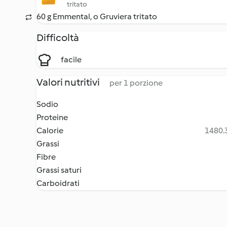
tritato
60 g Emmental, o Gruviera tritato
Difficoltà
facile
Valori nutritivi
per 1 porzione
Sodio
Proteine
Calorie
1480.3
Grassi
Fibre
Grassi saturi
Carboidrati