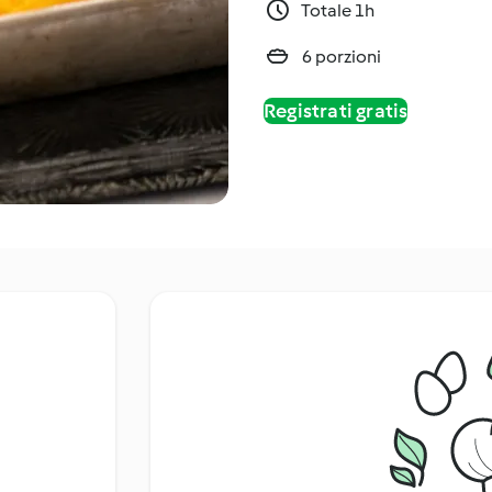
Totale 1h
6 porzioni
Registrati gratis