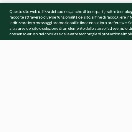
Questo sito web utilizza dei cookies, anche di terze parti, e altre tecnolog
raccolte attraverso diverse funzionalità del sito, al fine di raccogliere inf
indirizzare loro messaggi promozionali in linea con le loro preferenze.
altra area del sito o selezione di un elemento dello stesso (ad esempio, di
consenso all'uso dei cookies e delle altre tecnologie di profilazione impie
Focaccia arcobaleno con
Focaccia ai semi di 
hummus e verdure
salmone, funghi e r
3.9
(17)
3.8
(4)
© Copyright 2026