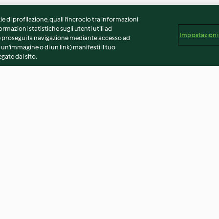
ie di profilazione, quali l’incrocio tra informazioni
ormazioni statistiche sugli utenti utili ad
Impostazioni
 Se prosegui la navigazione mediante accesso ad
 un'immagine o di un link) manifesti il tuo
gate dal sito.
lino con
Tortini pesca e fragola
Carotine di past
ucola
ripieno alle car
3.9
(8)
4.2
(13)