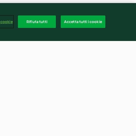
 cookie
Rifiuta tutti
Accetta tutti i cookie
a sfoglia con
Quiche Lorraine (senza
ote
glutine)
4.4
(5)