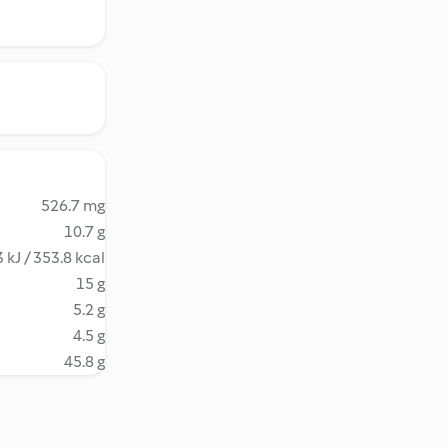
526.7 mg
10.7 g
 kJ / 353.8 kcal
15 g
5.2 g
4.5 g
45.8 g