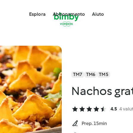
Esplora
Abbonamento
Aiuto
TM7
TM6
TM5
Nachos grat
4.5
4 valu
Prep. 15min