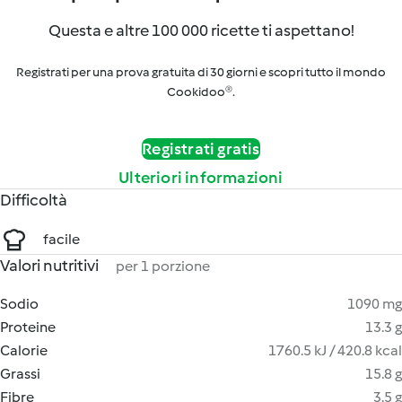
Questa e altre 100 000 ricette ti aspettano!
Registrati per una prova gratuita di 30 giorni e scopri tutto il mondo
Cookidoo®.
Registrati gratis
Ulteriori informazioni
Difficoltà
facile
Valori nutritivi
per 1 porzione
Sodio
1090 mg
Proteine
13.3 g
Calorie
1760.5 kJ / 420.8 kcal
Grassi
15.8 g
Fibre
3.5 g