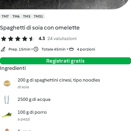
TM7
TM6
TM5
TM31
Spaghetti di soia con omelette
4.3
24 valutazioni
Prep. 15min
Totale 45min
4 porzioni
Registrati gratis
Ingredienti
200 g di spaghettini cinesi, tipo noodles
di soia
2500 g di acqua
100 g di porro
a pezzi