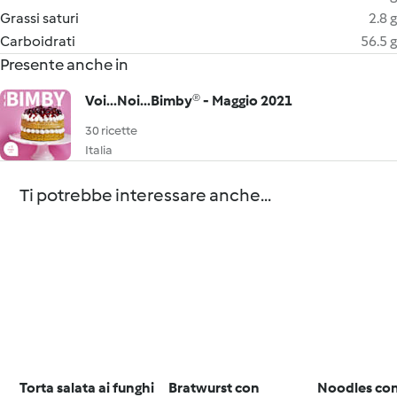
Grassi saturi
2.8 g
Carboidrati
56.5 g
Presente anche in
Voi...Noi...Bimby® - Maggio 2021
30 ricette
Italia
Ti potrebbe interessare anche...
Torta salata ai funghi
Bratwurst con
Noodles co