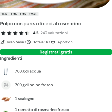
TM7
TM6
TM5
TM31
Polpo con purea di ceci al rosmarino
4.5
243 valutazioni
Prep. 5min
Totale 1h
4 porzioni
Registrati gratis
Ingredienti
700 g di acqua
700 g di polpo fresco
1 scalogno
1 rametto di rosmarino fresco