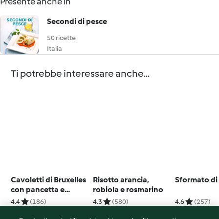
Presente anche in
Secondi di pesce
50 ricette
Italia
Ti potrebbe interessare anche...
Cavoletti di Bruxelles
Risotto arancia,
Sformato di
con pancetta e
robiola e rosmarino
mandorle
4.4
(186)
4.3
(580)
4.6
(257)