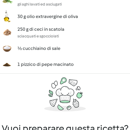
gli aghi lavati ed asciugati
30 g olio extravergine di oliva
250 g di ceci in scatola
sciacquati e sgocciolati
½ cucchiaino di sale
1 pizzico di pepe macinato
Vuoi preparare questa ricetta?