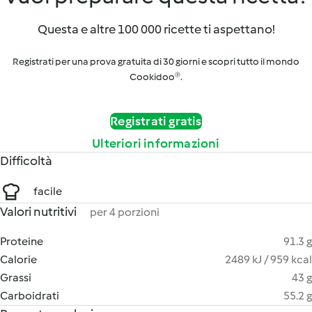
Questa e altre 100 000 ricette ti aspettano!
Registrati per una prova gratuita di 30 giorni e scopri tutto il mondo
Cookidoo®.
Registrati gratis
Ulteriori informazioni
Difficoltà
facile
Valori nutritivi
per 4 porzioni
Proteine
91.3 g
Calorie
2489 kJ / 959 kcal
Grassi
43 g
Carboidrati
55.2 g