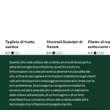
Tagliata di frutta
Mocktail Rudolph di
Filetto di m
esotica
Natale
sottovuoto​ 
al cioccolat
4.7
(3)
5.0
(13)
4.2
(12)
Questo sito web utilizza dei cookies, anche di terze parti, e
altre tecnologie di profilazione, quali l’incrocio tra
informazioni raccolte attraverso diverse funzionalità del
sito, al fine di raccogliere informazioni statistiche sugli utenti
© Copyright 2026
utili ad indirizzare loro messaggi promozionali in linea con le
loro preferenze. Se prosegui la navigazione mediante
Termini del servizio
accesso ad altra area del sito o selezione di un elemento
Informativa sulla privacy
dello stesso (ad esempio, di un'immagine o di un link)
Avvertenze generali
manifesti il tuo consenso all'uso dei cookies e delle altre
tecnologie di profilazione impiegate dal sito.
Note legali