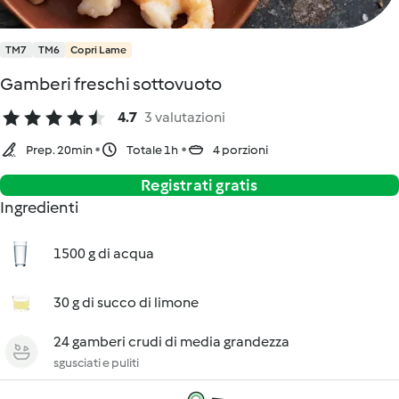
TM7
TM6
Copri Lame
Gamberi freschi sottovuoto
4.7
3 valutazioni
Prep. 20min
Totale 1h
4 porzioni
Registrati gratis
Ingredienti
1500 g di acqua
30 g di succo di limone
24 gamberi crudi di media grandezza
sgusciati e puliti