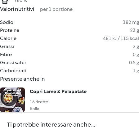
Valori nutritivi
per 1 porzione
Sodio
182 mg
Proteine
23 g
Calorie
481 kJ / 115 kcal
Grassi
2 g
Fibre
0 g
Grassi saturi
0.5 g
Carboidrati
1 g
Presente anche in
Copri Lame & Pelapatate
16 ricette
Italia
Ti potrebbe interessare anche...