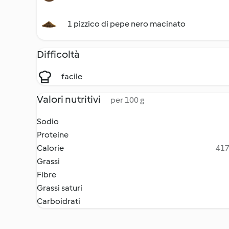
1 pizzico di pepe nero macinato
Difficoltà
facile
Valori nutritivi
per 100 g
Sodio
Proteine
Calorie
417
Grassi
Fibre
Grassi saturi
Carboidrati