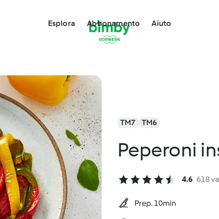
Esplora
Abbonamento
Aiuto
TM7
TM6
Peperoni ins
4.6
618 va
Prep. 10min