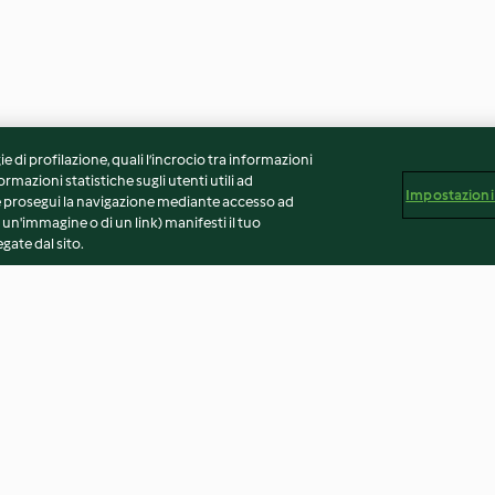
ie di profilazione, quali l’incrocio tra informazioni
ormazioni statistiche sugli utenti utili ad
Impostazioni
 Se prosegui la navigazione mediante accesso ad
 un'immagine o di un link) manifesti il tuo
gate dal sito.
e luganega
Risotto zafferano e speck
Risotto alla mil
4.7
(422)
4.6
(68)