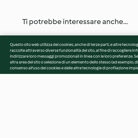
Ti potrebbe interessare anche...
Questo sito web utilizza dei cookies, anche di terze parti, e altre tecnolog
raccolte attraverso diverse funzionalità del sito, al fine di raccogliere inf
indirizzare loro messaggi promozionali in linea con le loro preferenze.
altra area del sito o selezione di un elemento dello stesso (ad esempio, di
consenso all'uso dei cookies e delle altre tecnologie di profilazione impie
Risotto alla zucca
Risotto zafferano 
3.0
(157)
4.5
(236)