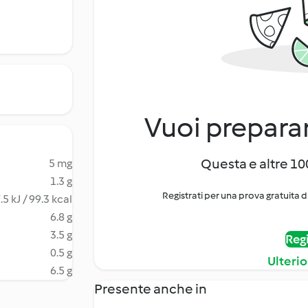
Vuoi preparar
Questa e altre 100
5 mg
1.3 g
Registrati per una prova gratuita d
.5 kJ / 99.3 kcal
6.8 g
3.5 g
Regi
0.5 g
Ulterio
6.5 g
Presente anche in