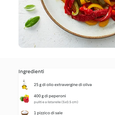
Ingredienti
25 g di olio extravergine di oliva
400 g di peperoni
puliti e a listarelle (5x0.5 cm)
1 pizzico di sale