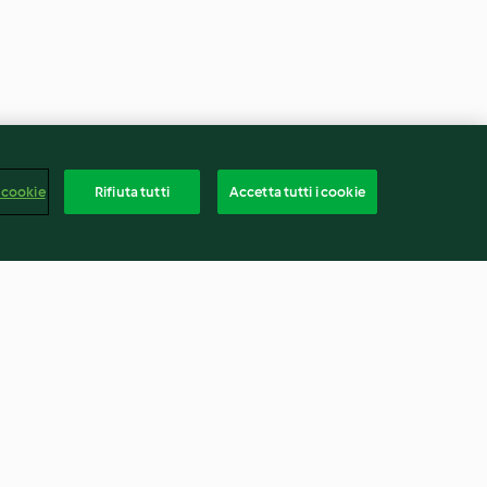
 cookie
Rifiuta tutti
Accetta tutti i cookie
anese
Risotto alla milanese (per 2
persone)
4.6
(287)