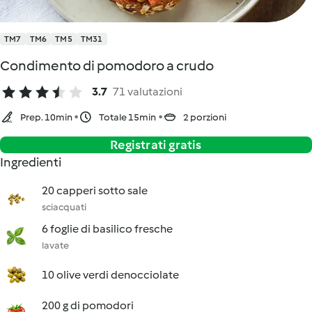
TM7
TM6
TM5
TM31
Condimento di pomodoro a crudo
3.7
71 valutazioni
Prep. 10min
Totale 15min
2 porzioni
Registrati gratis
Ingredienti
20 capperi sotto sale
sciacquati
6 foglie di basilico fresche
lavate
10 olive verdi denocciolate
200 g di pomodori