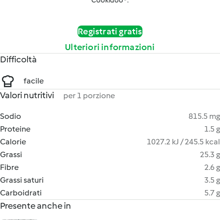
Cookidoo®.
Registrati gratis
Ulteriori informazioni
Difficoltà
facile
Valori nutritivi
per 1 porzione
Sodio
815.5 mg
Proteine
1.5 g
Calorie
1027.2 kJ / 245.5 kcal
Grassi
25.3 g
Fibre
2.6 g
Grassi saturi
3.5 g
Carboidrati
5.7 g
Presente anche in