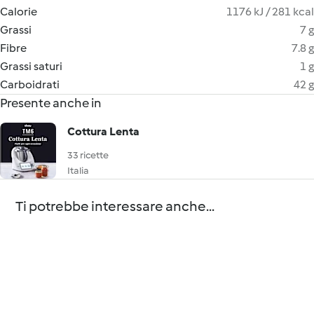
Calorie
1176 kJ / 281 kcal
Grassi
7 g
Fibre
7.8 g
Grassi saturi
1 g
Carboidrati
42 g
Presente anche in
Cottura Lenta
33 ricette
Italia
Ti potrebbe interessare anche...