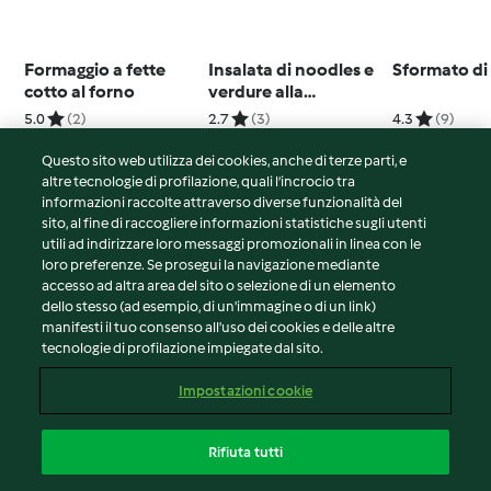
Formaggio a fette
Insalata di noodles e
Sformato di
cotto al forno
verdure alla
vietnamita
5.0
(2)
2.7
(3)
4.3
(9)
Questo sito web utilizza dei cookies, anche di terze parti, e
altre tecnologie di profilazione, quali l’incrocio tra
informazioni raccolte attraverso diverse funzionalità del
sito, al fine di raccogliere informazioni statistiche sugli utenti
© Copyright 2026
utili ad indirizzare loro messaggi promozionali in linea con le
loro preferenze. Se prosegui la navigazione mediante
Termini del servizio
accesso ad altra area del sito o selezione di un elemento
Informativa sulla privacy
dello stesso (ad esempio, di un'immagine o di un link)
Avvertenze generali
manifesti il tuo consenso all'uso dei cookies e delle altre
tecnologie di profilazione impiegate dal sito.
Note legali
Cookie
Impostazioni cookie
Contenuto del rapporto
Recesso dal contratto
Rifiuta tutti
Dichiarazione di accessibilità