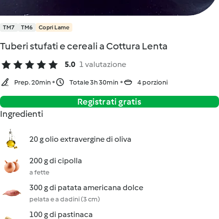
TM7
TM6
Copri Lame
Tuberi stufati e cereali a Cottura Lenta
5.0
1 valutazione
Prep. 20min
Totale 3h 30min
4 porzioni
Registrati gratis
Ingredienti
20 g olio extravergine di oliva
200 g di cipolla
a fette
300 g di patata americana dolce
pelata e a dadini (3 cm)
100 g di pastinaca