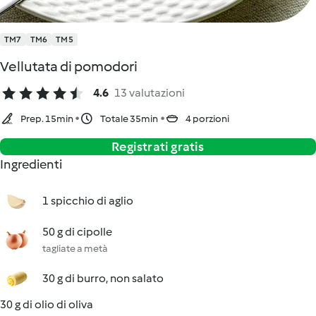
TM7
TM6
TM5
Vellutata di pomodori
4.6
13 valutazioni
Prep. 15min
Totale 35min
4 porzioni
Registrati gratis
Ingredienti
1 spicchio di aglio
50 g di cipolle
tagliate a metà
30 g di burro, non salato
30 g di olio di oliva