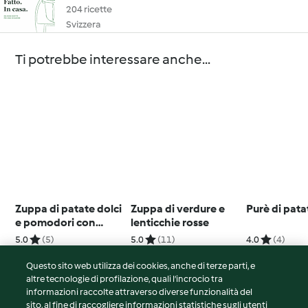
204 ricette
Svizzera
Ti potrebbe interessare anche...
Zuppa di patate dolci
Zuppa di verdure e
Purè di pata
e pomodori con
lenticchie rosse
crostini al curry
5.0
(5)
5.0
(11)
4.0
(4)
Questo sito web utilizza dei cookies, anche di terze parti, e
altre tecnologie di profilazione, quali l’incrocio tra
informazioni raccolte attraverso diverse funzionalità del
sito, al fine di raccogliere informazioni statistiche sugli utenti