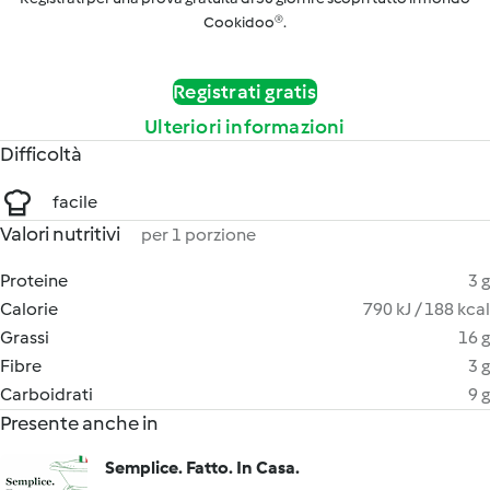
Cookidoo®.
Registrati gratis
Ulteriori informazioni
Difficoltà
facile
Valori nutritivi
per 1 porzione
Proteine
3 g
Calorie
790 kJ / 188 kcal
Grassi
16 g
Fibre
3 g
Carboidrati
9 g
Presente anche in
Semplice. Fatto. In Casa.