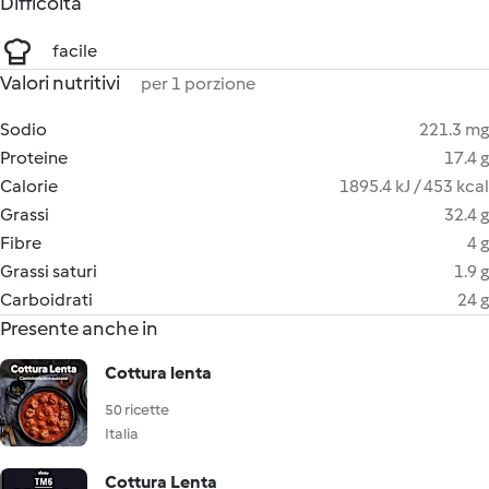
Difficoltà
facile
Valori nutritivi
per 1 porzione
Sodio
221.3 mg
Proteine
17.4 g
Calorie
1895.4 kJ / 453 kcal
Grassi
32.4 g
Fibre
4 g
Grassi saturi
1.9 g
Carboidrati
24 g
Presente anche in
Cottura lenta
50 ricette
Italia
Cottura Lenta