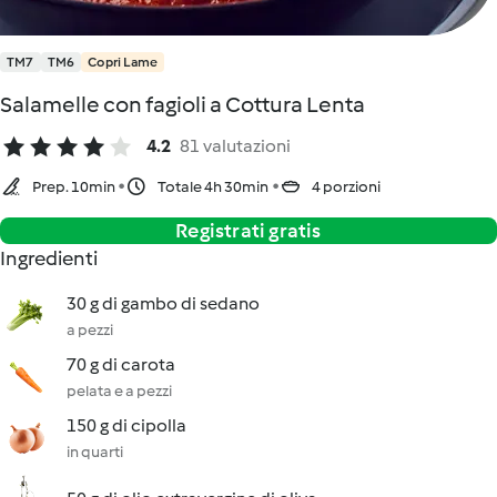
TM7
TM6
Copri Lame
Salamelle con fagioli a Cottura Lenta
4.2
81 valutazioni
Prep. 10min
Totale 4h 30min
4 porzioni
Registrati gratis
Ingredienti
30 g di gambo di sedano
a pezzi
70 g di carota
pelata e a pezzi
150 g di cipolla
in quarti