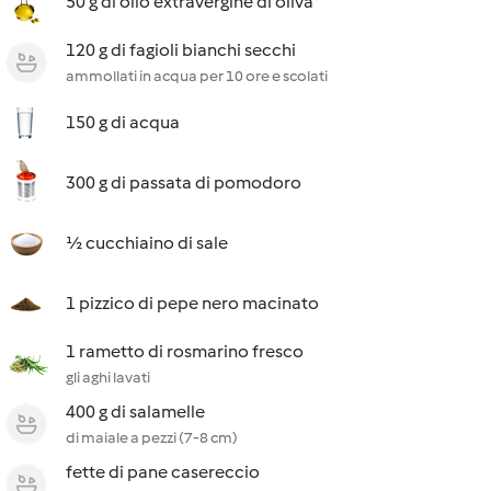
50 g di olio extravergine di oliva
120 g di fagioli bianchi secchi
ammollati in acqua per 10 ore e scolati
150 g di acqua
300 g di passata di pomodoro
½ cucchiaino di sale
1 pizzico di pepe nero macinato
1 rametto di rosmarino fresco
gli aghi lavati
400 g di salamelle
di maiale a pezzi (7-8 cm)
fette di pane casereccio