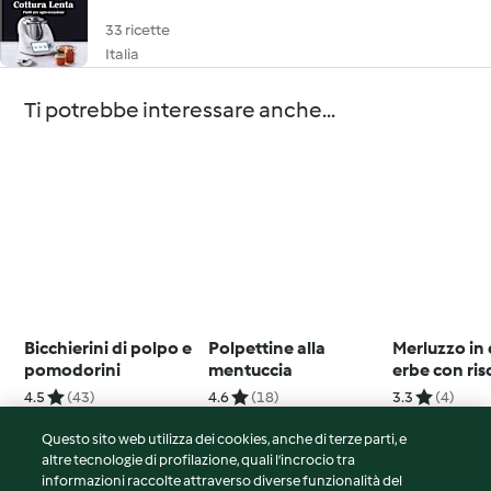
33 ricette
Italia
Ti potrebbe interessare anche...
Bicchierini di polpo e
Polpettine alla
Merluzzo in 
pomodorini
mentuccia
erbe con ris
al limone
4.5
(43)
4.6
(18)
3.3
(4)
Questo sito web utilizza dei cookies, anche di terze parti, e
altre tecnologie di profilazione, quali l’incrocio tra
informazioni raccolte attraverso diverse funzionalità del