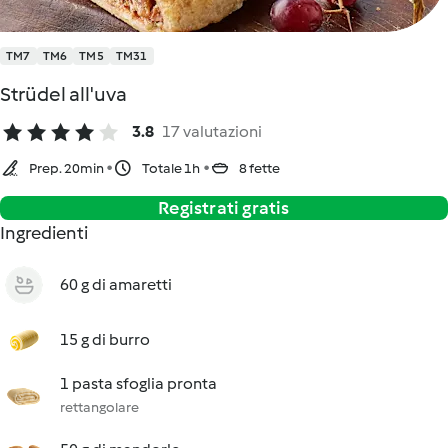
TM7
TM6
TM5
TM31
Strüdel all'uva
3.8
17 valutazioni
Prep. 20min
Totale 1h
8 fette
Registrati gratis
Ingredienti
60 g di amaretti
15 g di burro
1 pasta sfoglia pronta
rettangolare