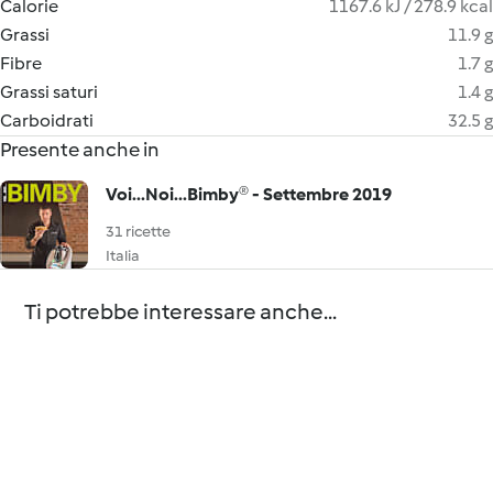
Calorie
1167.6 kJ / 278.9 kcal
Grassi
11.9 g
Fibre
1.7 g
Grassi saturi
1.4 g
Carboidrati
32.5 g
Presente anche in
Voi...Noi...Bimby® - Settembre 2019
31 ricette
Italia
Ti potrebbe interessare anche...