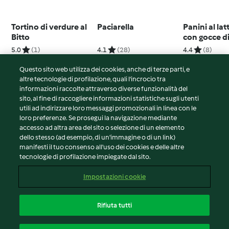
Tortino di verdure al
Paciarella
Panini al latt
Bitto
con gocce d
cioccolato
5.0
(1)
4.1
(28)
4.4
(8)
Questo sito web utilizza dei cookies, anche di terze parti, e
altre tecnologie di profilazione, quali l’incrocio tra
informazioni raccolte attraverso diverse funzionalità del
sito, al fine di raccogliere informazioni statistiche sugli utenti
© Copyright 2026
utili ad indirizzare loro messaggi promozionali in linea con le
loro preferenze. Se prosegui la navigazione mediante
Termini del servizio
accesso ad altra area del sito o selezione di un elemento
Informativa sulla privacy
dello stesso (ad esempio, di un'immagine o di un link)
Avvertenze generali
manifesti il tuo consenso all'uso dei cookies e delle altre
tecnologie di profilazione impiegate dal sito.
Note legali
Cookie
Impostazioni cookie
Contenuto del rapporto
Recesso dal contratto
Rifiuta tutti
Dichiarazione di accessibilità