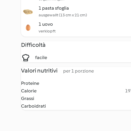
1 pasta sfoglia
ausgewallt (13 cm x 21 cm)
1 uovo
verklopft
Difficoltà
facile
Valori nutritivi
per 1 porzione
Proteine
Calorie
19
Grassi
Carboidrati