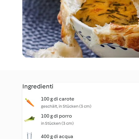
Ingredienti
100 g di carote
geschält, in Stücken (3 cm)
100 g di porro
in Stücken (3 cm)
400 g di acqua