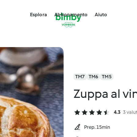
Esplora
Abbonamento
Aiuto
TM7
TM6
TM5
Zuppa al vi
4.3
3 valu
Prep. 15min