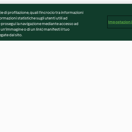
ie di profilazione, quali l’incrocio tra informazioni
ormazioni statistiche sugli utenti utili ad
Impostazioni
 Se prosegui la navigazione mediante accesso ad
 un'immagine o di un link) manifesti il tuo
gate dal sito.
mchi con
Ramen al curry rosso con pollo
Ramen con uov
4.3
(6)
4.6
(10)