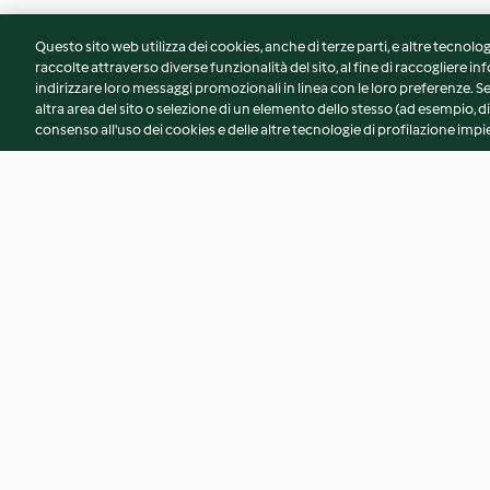
Questo sito web utilizza dei cookies, anche di terze parti, e altre tecnolog
raccolte attraverso diverse funzionalità del sito, al fine di raccogliere inf
indirizzare loro messaggi promozionali in linea con le loro preferenze.
altra area del sito o selezione di un elemento dello stesso (ad esempio, di
consenso all'uso dei cookies e delle altre tecnologie di profilazione impie
Pasta e fagioli
Zuppa fredda al ki
ramen
4.8
(72)
5.0
(1)
© Copyright 2026