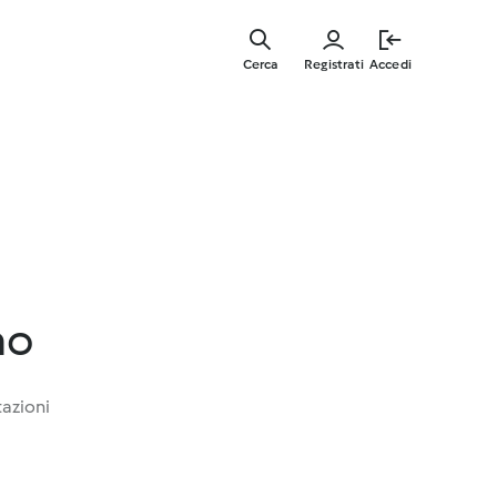
Vai
al
Cerca
Registrati
Accedi
contenut
principal
no
tazioni