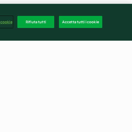
 cookie
Rifiuta tutti
Accetta tutti i cookie
o
Zuppa di miso con tofu
4.0
(1)