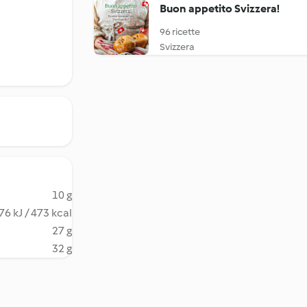
Buon appetito Svizzera!
96 ricette
Svizzera
10 g
76 kJ / 473 kcal
27 g
32 g