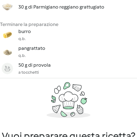
30 g di Parmigiano reggiano grattugiato
Terminare la preparazione
burro
q.b.
pangrattato
q.b.
50 g di provola
a tocchetti
Vuoi preparare questa ricetta?