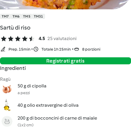
TM7
TM6
TM5
TM31
Sartù di riso
4.5
25 valutazioni
Prep. 15min
Totale 1h 25min
8 porzioni
Registrati gratis
Ingredienti
Ragù
50 g di cipolla
a pezzi
40 g olio extravergine di oliva
200 g di bocconcini di carne di maiale
(1x2 cm)