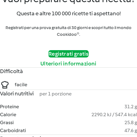
Questa e altre 100 000 ricette ti aspettano!
Registrati per una prova gratuita di 30 giorni e scopri tutto il mondo
Cookidoo®.
Registrati gratis
Ulteriori informazioni
Difficoltà
facile
Valori nutritivi
per 1 porzione
Proteine
31.2 g
Calorie
2290.2 kJ / 547.4 kcal
Grassi
25.8 g
Carboidrati
47.6 g