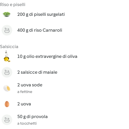
Riso e piselli
200 g di piselli surgelati
400 g di riso Carnaroli
Salsiccia
10 g olio extravergine di oliva
2 salsicce di maiale
2 uova sode
a fettine
2 uova
50 g di provola
a tocchetti