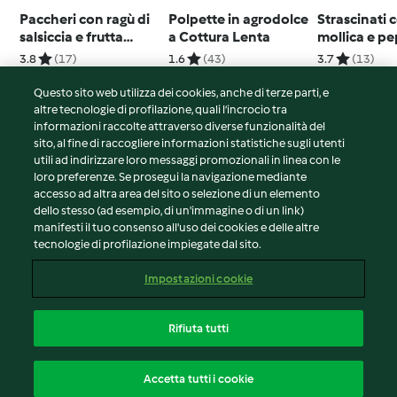
Paccheri con ragù di
Polpette in agrodolce
Strascinati 
salsiccia e frutta
a Cottura Lenta
mollica e p
secca
cruschi
3.8
(17)
1.6
(43)
3.7
(13)
Questo sito web utilizza dei cookies, anche di terze parti, e
altre tecnologie di profilazione, quali l’incrocio tra
informazioni raccolte attraverso diverse funzionalità del
sito, al fine di raccogliere informazioni statistiche sugli utenti
© Copyright 2026
utili ad indirizzare loro messaggi promozionali in linea con le
loro preferenze. Se prosegui la navigazione mediante
Termini del servizio
accesso ad altra area del sito o selezione di un elemento
Informativa sulla privacy
dello stesso (ad esempio, di un'immagine o di un link)
Avvertenze generali
manifesti il tuo consenso all'uso dei cookies e delle altre
tecnologie di profilazione impiegate dal sito.
Note legali
Cookie
Impostazioni cookie
Contenuto del rapporto
Recesso dal contratto
Rifiuta tutti
Dichiarazione di accessibilità
Italiano
Accetta tutti i cookie