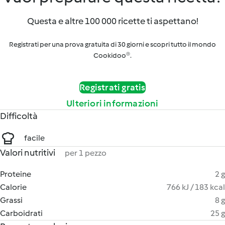
Questa e altre 100 000 ricette ti aspettano!
Registrati per una prova gratuita di 30 giorni e scopri tutto il mondo
Cookidoo®.
Registrati gratis
Ulteriori informazioni
Difficoltà
facile
Valori nutritivi
per 1 pezzo
Proteine
2 g
Calorie
766 kJ / 183 kcal
Grassi
8 g
Carboidrati
25 g