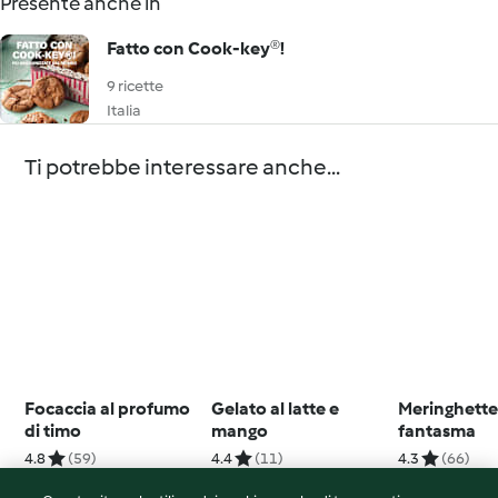
Presente anche in
Fatto con Cook-key®!
9 ricette
Italia
Ti potrebbe interessare anche...
Focaccia al profumo
Gelato al latte e
Meringhett
di timo
mango
fantasma
4.8
(59)
4.4
(11)
4.3
(66)