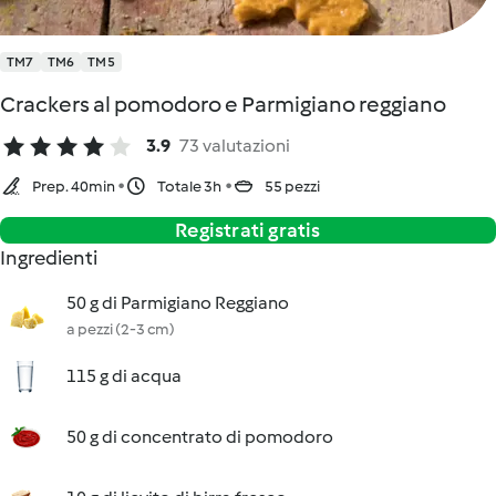
TM7
TM6
TM5
Crackers al pomodoro e Parmigiano reggiano
3.9
73 valutazioni
Prep. 40min
Totale 3h
55 pezzi
Registrati gratis
Ingredienti
50 g di Parmigiano Reggiano
a pezzi (2-3 cm)
115 g di acqua
50 g di concentrato di pomodoro