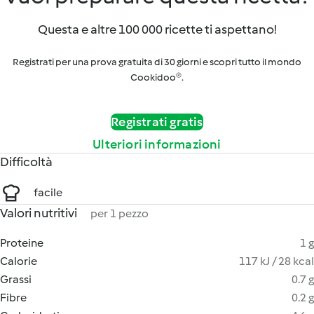
Questa e altre 100 000 ricette ti aspettano!
Registrati per una prova gratuita di 30 giorni e scopri tutto il mondo
Cookidoo®.
Registrati gratis
Ulteriori informazioni
Difficoltà
facile
Valori nutritivi
per 1 pezzo
Proteine
1 g
Calorie
117 kJ / 28 kcal
Grassi
0.7 g
Fibre
0.2 g