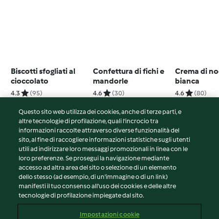
Biscotti sfogliati al
Confettura di fichi e
Crema di no
cioccolato
mandorle
bianca
4.3
(95)
4.6
(30)
4.6
(80)
Questo sito web utilizza dei cookies, anche di terze parti, e
altre tecnologie di profilazione, quali l’incrocio tra
informazioni raccolte attraverso diverse funzionalità del
sito, al fine di raccogliere informazioni statistiche sugli utenti
© Copyright 2026
utili ad indirizzare loro messaggi promozionali in linea con le
loro preferenze. Se prosegui la navigazione mediante
Termini del servizio
accesso ad altra area del sito o selezione di un elemento
Informativa sulla privacy
dello stesso (ad esempio, di un'immagine o di un link)
Avvertenze generali
manifesti il tuo consenso all'uso dei cookies e delle altre
tecnologie di profilazione impiegate dal sito.
Note legali
Cookie
Impostazioni cookie