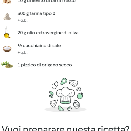
10 g di lievito di birra fresco
300 g farina tipo 0
+ q.b.
20 g olio extravergine di oliva
½ cucchiaino di sale
+ q.b.
1 pizzico di origano secco
Vuoi preparare questa ricetta?