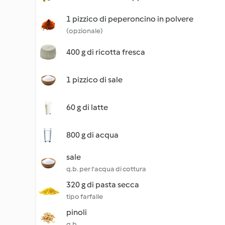
1 pizzico di peperoncino in polvere
(opzionale)
400 g di ricotta fresca
1 pizzico di sale
60 g di latte
800 g di acqua
sale
q.b. per l'acqua di cottura
320 g di pasta secca
tipo farfalle
pinoli
q.b.