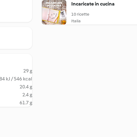
Incaricate in cucina
10 ricette
Italia
29 g
84 kJ / 546 kcal
20.4 g
2.4 g
61.7 g