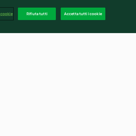
 cookie
Rifiuta tutti
Accetta tutti i cookie
le con piselli e
Linguine alla carbonara di
zucchine
4.4
(142)
Italia
rapporto
Recesso dal contratto