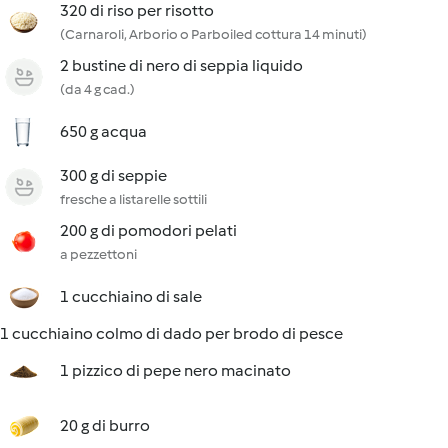
320 di riso per risotto
(Carnaroli, Arborio o Parboiled cottura 14 minuti)
2 bustine di nero di seppia liquido
(da 4 g cad.)
650 g acqua
300 g di seppie
fresche a listarelle sottili
200 g di pomodori pelati
a pezzettoni
1 cucchiaino di sale
1 cucchiaino colmo di dado per brodo di pesce
1 pizzico di pepe nero macinato
20 g di burro