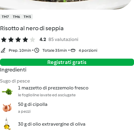
TM7
TM6
TM5
Risotto al nero di seppia
4.2
85 valutazioni
Prep. 10min
Totale 35min
4 porzioni
Registrati gratis
Ingredienti
Sugo di pesce
1 mazzetto di prezzemolo fresco
le foglioline lavate ed asciugate
50 g di cipolla
a pezzi
30 g di olio extravergine di oliva