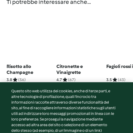
Ti potrebbe interessare anche...
Risotto allo
Citronette e
Fagioli rossi
Champagne
Vinaigrette
3.8
(56)
4.7
(67)
3.5
(43)
Questo sito web utilizza dei cookies, anche di terze parti, e
altre tecnologie di profilazione, quali l’incrocio tra
informazioni raccolte attraverso diverse funzionalità del
sito, al fine di raccogliere informazioni statistiche sugli utenti
© Copyright 2026
utili ad indirizzare loro messaggi promozionali in linea con le
loro preferenze. Se prosegui la navigazione mediante
Termini del servizio
accesso ad altra area del sito o selezione di un elemento
Informativa sulla privacy
dello stesso (ad esempio, di un'immagine o di un link)