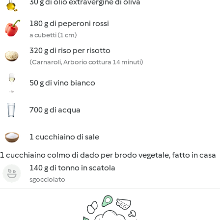
30 g di olio extravergine di oliva
180 g di peperoni rossi
a cubetti (1 cm)
320 g di riso per risotto
(Carnaroli, Arborio cottura 14 minuti)
50 g di vino bianco
700 g di acqua
1 cucchiaino di sale
1 cucchiaino colmo di dado per brodo vegetale, fatto in casa
140 g di tonno in scatola
sgocciolato