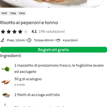
TM7
TM6
TM5
Risotto ai peperoni e tonno
4.1
196 valutazioni
Prep. 15min
Totale 40min
4 porzioni
Registrati gratis
Ingredienti
1 mazzetto di prezzemolo fresco, le foglioline lavate
ed asciugate
30 g di scalogno
a metà
2 filetti di acciuga sott'olio