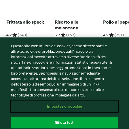
Frittata allo speck
Risotto alle
Pollo ai pep
melanzane
4.2
(148)
3.7
(167)
4.2
(251)
Questo sito web utilizza dei cookies, anche di terze parti, e
altre tecnologie di profilazione, quali l’incrocio tra
informazioni raccolte attraverso diverse funzionalità del
sito, al fine di raccogliere informazioni statistiche sugli utenti
© Copyright 2026
utili ad indirizzare loro messaggi promozionali in linea con le
loro preferenze. Se prosegui la navigazione mediante
Termini del servizio
accesso ad altra area del sito o selezione di un elemento
Informativa sulla privacy
dello stesso (ad esempio, di un'immagine o di un link)
Avvertenze generali
manifesti il tuo consenso all'uso dei cookies e delle altre
tecnologie di profilazione impiegate dal sito.
Note legali
Cookie
Impostazioni cookie
Contenuto del rapporto
Recesso dal contratto
Rifiuta tutti
Dichiarazione di accessibilità