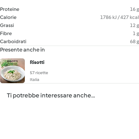
Proteine
16 g
Calorie
1786 kJ / 427 kcal
Grassi
12 g
Fibre
1 g
Carboidrati
68 g
Presente anche in
Risotti
57 ricette
Italia
Ti potrebbe interessare anche...