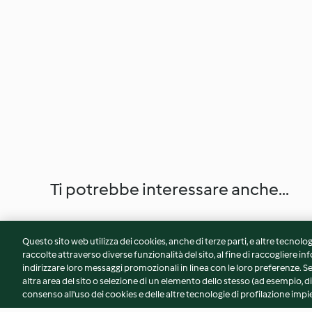
Ti potrebbe interessare anche...
Questo sito web utilizza dei cookies, anche di terze parti, e altre tecnolog
raccolte attraverso diverse funzionalità del sito, al fine di raccogliere inf
indirizzare loro messaggi promozionali in linea con le loro preferenze.
altra area del sito o selezione di un elemento dello stesso (ad esempio, di
consenso all'uso dei cookies e delle altre tecnologie di profilazione impie