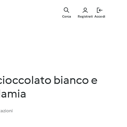
Vai
al
Cerca
Registrati
Accedi
contenut
principal
cioccolato bianco e
damia
tazioni