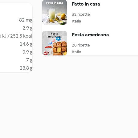
Fatto in casa
32 ricette
82 mg
Italia
2.9 g
Festa americana
 kJ / 252.5 kcal
14.6 g
20 ricette
0.9 g
Italia
7 g
28.8 g