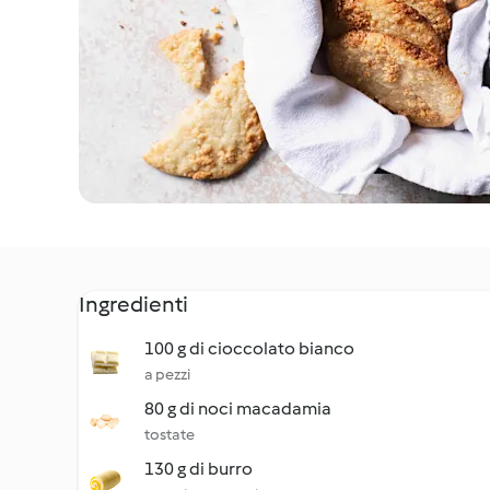
Ingredienti
100 g di cioccolato bianco
a pezzi
80 g di noci macadamia
tostate
130 g di burro