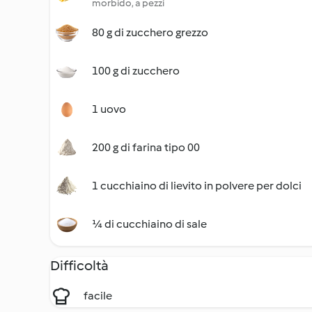
morbido, a pezzi
80 g di zucchero grezzo
100 g di zucchero
1 uovo
200 g di farina tipo 00
1 cucchiaino di lievito in polvere per dolci
¼ di cucchiaino di sale
Difficoltà
facile