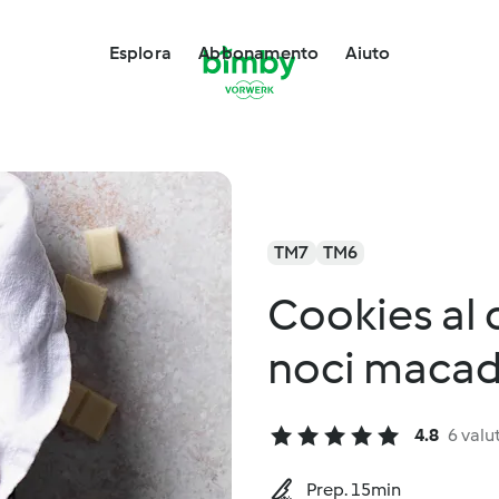
Esplora
Abbonamento
Aiuto
TM7
TM6
Cookies al 
noci maca
4.8
6 valu
Prep. 15min