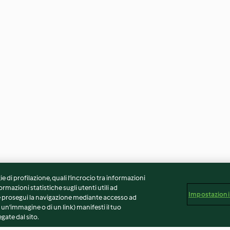
ie di profilazione, quali l’incrocio tra informazioni
ormazioni statistiche sugli utenti utili ad
Impostazioni
 Se prosegui la navigazione mediante accesso ad
 un'immagine o di un link) manifesti il tuo
gate dal sito.