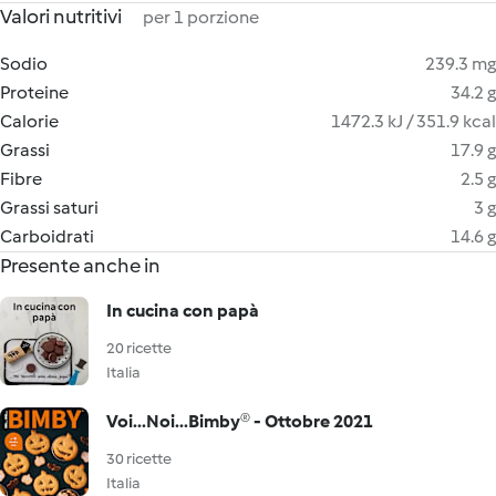
Valori nutritivi
per 1 porzione
Sodio
239.3 mg
Proteine
34.2 g
Calorie
1472.3 kJ / 351.9 kcal
Grassi
17.9 g
Fibre
2.5 g
Grassi saturi
3 g
Carboidrati
14.6 g
Presente anche in
In cucina con papà
20 ricette
Italia
Voi...Noi...Bimby® - Ottobre 2021
30 ricette
Italia