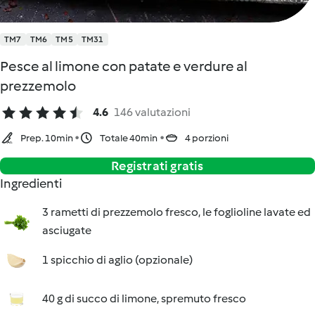
TM7
TM6
TM5
TM31
Pesce al limone con patate e verdure al
prezzemolo
4.6
146 valutazioni
Prep. 10min
Totale 40min
4 porzioni
Registrati gratis
Ingredienti
3 rametti di prezzemolo fresco, le foglioline lavate ed
asciugate
1 spicchio di aglio (opzionale)
40 g di succo di limone, spremuto fresco