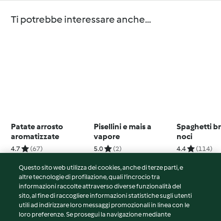
Ti potrebbe interessare anche...
Patate arrosto
Pisellini e mais a
Spaghetti br
aromatizzate
vapore
noci
4.7
(67)
5.0
(2)
4.4
(114)
Questo sito web utilizza dei cookies, anche di terze parti, e
altre tecnologie di profilazione, quali l’incrocio tra
informazioni raccolte attraverso diverse funzionalità del
sito, al fine di raccogliere informazioni statistiche sugli utenti
© Copyright 2026
utili ad indirizzare loro messaggi promozionali in linea con le
loro preferenze. Se prosegui la navigazione mediante
Termini del servizio