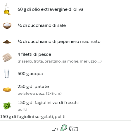
60 g di olio extravergine di oliva
¼ di cucchiaino di sale
¼ di cucchiaino di pepe nero macinato
4 filetti di pesce
(nasello, trota, branzino, salmone, merluzzo,...)
500 g acqua
250 g di patate
pelate e a pezzi (2-3 cm)
150 g di fagiolini verdi freschi
puliti
150 g di fagiolini surgelati, puliti