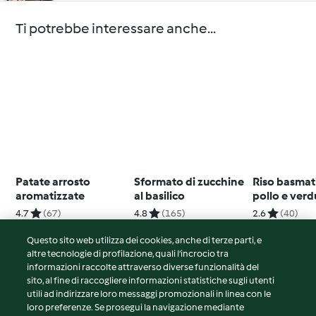
Ti potrebbe interessare anche...
Patate arrosto
Sformato di zucchine
Riso basmat
aromatizzate
al basilico
pollo e verd
(Modalità Cu
4.7
(67)
4.8
(165)
2.6
(40)
Questo sito web utilizza dei cookies, anche di terze parti, e
altre tecnologie di profilazione, quali l’incrocio tra
informazioni raccolte attraverso diverse funzionalità del
sito, al fine di raccogliere informazioni statistiche sugli utenti
© Copyright 2026
utili ad indirizzare loro messaggi promozionali in linea con le
loro preferenze. Se prosegui la navigazione mediante
Termini del servizio