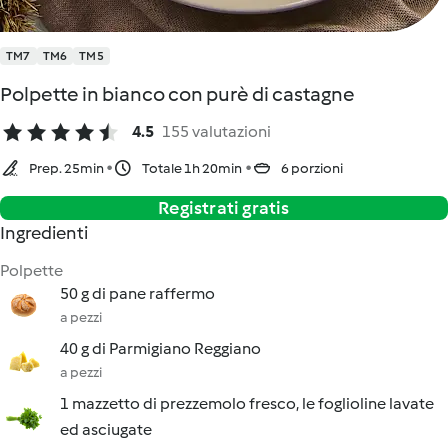
TM7
TM6
TM5
Polpette in bianco con purè di castagne
4.5
155 valutazioni
Prep. 25min
Totale 1h 20min
6 porzioni
Registrati gratis
Ingredienti
Polpette
50 g di pane raffermo
a pezzi
40 g di Parmigiano Reggiano
a pezzi
1 mazzetto di prezzemolo fresco, le foglioline lavate
ed asciugate