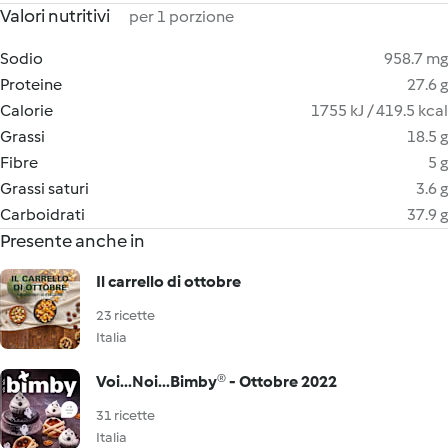
Valori nutritivi
per 1 porzione
Sodio
958.7 mg
Proteine
27.6 g
Calorie
1755 kJ / 419.5 kcal
Grassi
18.5 g
Fibre
5 g
Grassi saturi
3.6 g
Carboidrati
37.9 g
Presente anche in
Il carrello di ottobre
23 ricette
Italia
Voi...Noi...Bimby® - Ottobre 2022
31 ricette
Italia