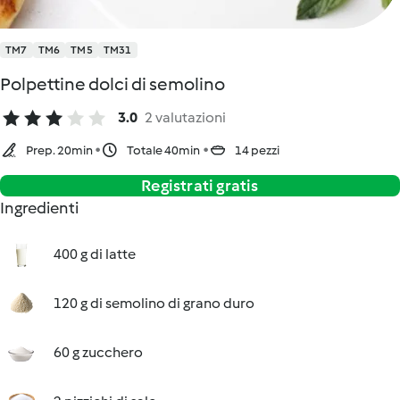
TM7
TM6
TM5
TM31
Polpettine dolci di semolino
3.0
2 valutazioni
Prep. 20min
Totale 40min
14 pezzi
Registrati gratis
Ingredienti
400 g di latte
120 g di semolino di grano duro
60 g zucchero