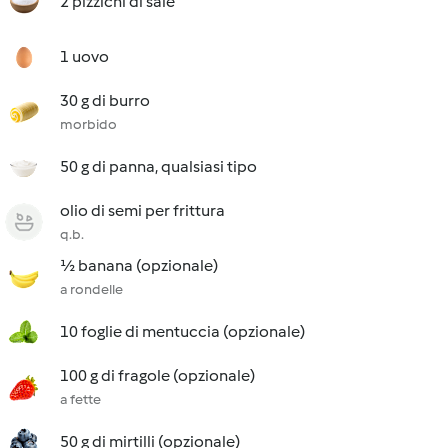
2 pizzichi di sale
1 uovo
30 g di burro
morbido
50 g di panna, qualsiasi tipo
olio di semi per frittura
q.b.
½ banana (opzionale)
a rondelle
10 foglie di mentuccia (opzionale)
100 g di fragole (opzionale)
a fette
50 g di mirtilli (opzionale)