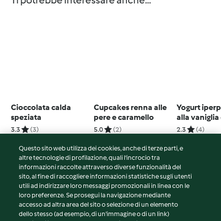
Ti potrebbe interessare anche...
Cioccolata calda
Cupcakes renna alle
Yogurt iper
speziata
pere e caramello
alla vanigli
di chia
3.3
(3)
5.0
(2)
2.3
(4)
Questo sito web utilizza dei cookies, anche di terze parti, e
altre tecnologie di profilazione, quali l’incrocio tra
informazioni raccolte attraverso diverse funzionalità del
sito, al fine di raccogliere informazioni statistiche sugli utenti
© Copyright 2026
utili ad indirizzare loro messaggi promozionali in linea con le
loro preferenze. Se prosegui la navigazione mediante
Termini del servizio
accesso ad altra area del sito o selezione di un elemento
Informativa sulla privacy
dello stesso (ad esempio, di un'immagine o di un link)