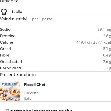
Difficoltà
facile
Valori nutritivi
per 1 pezzo
Sodio
39.4 mg
Proteine
2.6 g
Calorie
449.4 kJ / 107.4 kcal
Grassi
5.1 g
Fibre
0.4 g
Grassi saturi
2.6 g
Carboidrati
13 g
Presente anche in
Piccoli Chef
10 ricette
Italia