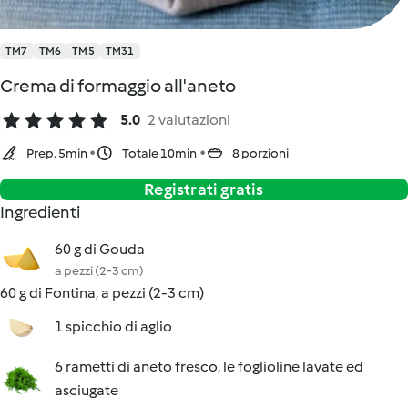
TM7
TM6
TM5
TM31
Crema di formaggio all'aneto
5.0
2 valutazioni
Prep. 5min
Totale 10min
8 porzioni
Registrati gratis
Ingredienti
60 g di Gouda
a pezzi (2-3 cm)
60 g di Fontina, a pezzi (2-3 cm)
1 spicchio di aglio
6 rametti di aneto fresco, le foglioline lavate ed
asciugate