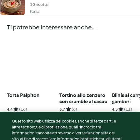
10 ricette
Italia
Ti potrebbe interessare anche...
Torta Palpiton
Tortino allo zenzero
Blinis al cur
con crumble al cacao
gamberi
4.4
(16)
3.7
(6)
4.5
(11)
Questo sito web utilizza dei cookies, anche di terze parti, e
altre tecnologie di profilazione, quali l’incrocio tra
informazioni raccolte attraverso diverse funzionalità del
sito, al fine di raccogliere informazioni statistiche sugli utenti