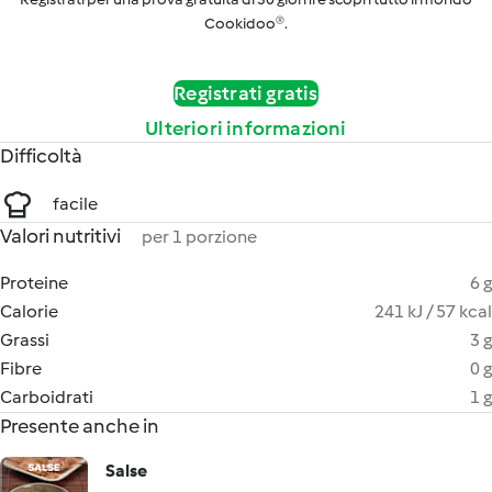
Cookidoo®.
Registrati gratis
Ulteriori informazioni
Difficoltà
facile
Valori nutritivi
per 1 porzione
Proteine
6 g
Calorie
241 kJ / 57 kcal
Grassi
3 g
Fibre
0 g
Carboidrati
1 g
Presente anche in
Salse